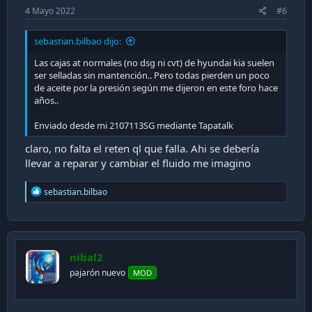
4 Mayo 2022
#6
sebastian.bilbao dijo:
Las cajas at normales (no dsg ni cvt) de hyundai kia suelen
ser selladas sin mantención.. Pero todas pierden un poco
de aceite por la presión según me dijeron en este foro hace
años..
Enviado desde mi 2107113SG mediante Tapatalk
claro, no falta el reten ql que falla. Ahi se debería
llevar a reparar y cambiar el fluido me imagino
R
sebastian.bilbao
e
a
c
t
i
nibal2
o
n
pajarón nuevo
MOD
s
: