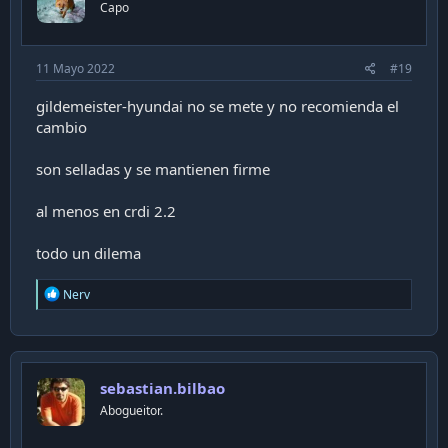
Capo
11 Mayo 2022
#19
gildemeister-hyundai no se mete y no recomienda el
cambio
son selladas y se mantienen firme
al menos en crdi 2.2
todo un dilema
R
Nerv
e
a
c
t
i
sebastian.bilbao
o
n
Abogueitor.
s
: