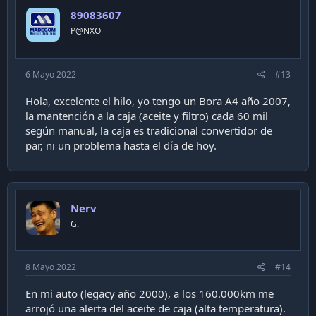
i
89083607
o
n
P@NXO
s
:
6 Mayo 2022
#13
Hola, excelente el hilo, yo tengo un Bora A4 año 2007,
la mantención a la caja (aceite y filtro) cada 60 mil
según manual, la caja es tradicional convertidor de
par, ni un problema hasta el día de hoy.
Nerv
G.
8 Mayo 2022
#14
En mi auto (legacy año 2000), a los 160.000km me
arrojó una alerta del aceite de caja (alta temperatura).