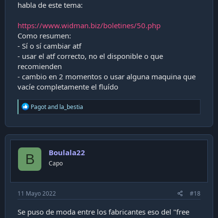
habla de este tema:
https://www.widman.biz/boletines/50.php
Como resumen:
- Sí o sí cambiar atf
- usar el atf correcto, no el disponible o que
recomienden
- cambio en 2 momentos o usar alguna maquina que
vacíe completamente el fluído
R
Pagot
and
la_bestia
e
a
c
t
i
Boulala22
o
B
n
Capo
s
:
11 Mayo 2022
#18
Se puso de moda entre los fabricantes eso del "free