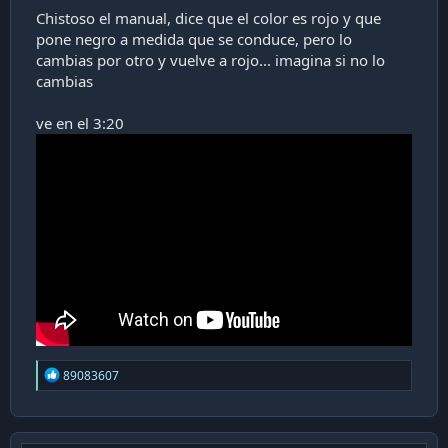
Chistoso el manual, dice que el color es rojo y que
pone negro a medida que se conduce, pero lo
cambias por otro y vuelve a rojo... imagina si no lo
cambias
ve en el 3:20
R
89083607
e
a
c
t