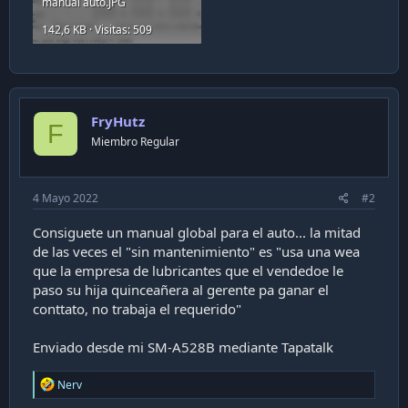
manual auto.JPG
142,6 KB · Visitas: 509
FryHutz
F
Miembro Regular
4 Mayo 2022
#2
Consiguete un manual global para el auto... la mitad
de las veces el "sin mantenimiento" es "usa una wea
que la empresa de lubricantes que el vendedoe le
paso su hija quinceañera al gerente pa ganar el
conttato, no trabaja el requerido"
Enviado desde mi SM-A528B mediante Tapatalk
R
Nerv
e