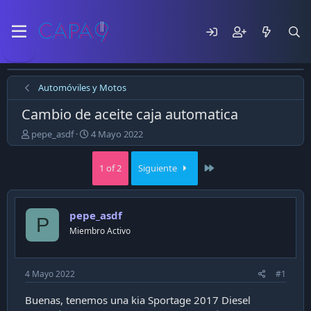
Automóviles y Motos
Cambio de aceite caja automatica
E
F
pepe_asdf
4 Mayo 2022
m
e
p
c
Last
1 of 2
Siguiente
e
h
z
a
ó
d
e
e
pepe_asdf
P
l
p
Miembro Activo
t
u
e
b
m
l
a
i
4 Mayo 2022
#1
c
a
Buenas, tenemos una kia Sportage 2017 Diesel
c