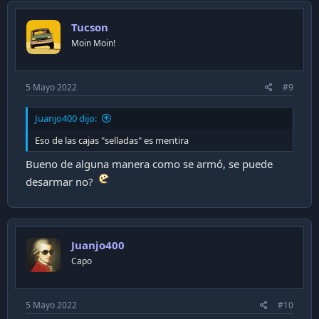
t
i
Tucson
o
n
Moin Moin!
s
:
5 Mayo 2022
#9
Juanjo400 dijo:
Eso de las cajas "selladas" es mentira
Bueno de alguna manera como se armó, se puede
desarmar no?
Juanjo400
Capo
5 Mayo 2022
#10