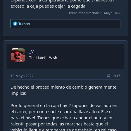
exceso la caja puedes dejar la cagada.
Última modificación:
10 Mayo 2022
R
Tucson
e
a
c
t
i
_V
o
n
The Hateful Wish
s
:
10 Mayo 2022
#16
De hecho el procedimiento de cambio generalmente
implica:
Por lo general en la caja hay 2 tapones de vaciado en
el carter, pero uno suele usar una llave allen. Ese es
para el nivel. Tienes que echar a andar el auto y en
ralentí, pasar por todas las marchas hasta que el
vehículo llegue a temperatura de trabajo (en mi caso,