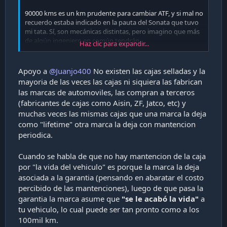
90000 kms es un km prudente para cambiar ATF, y si mal no
recuerdo estaba indicado en la pauta del Sonata que tuvo
mi tata. Sí, son mecánicas distintas, pero imagino que más
de algún ingeniero en común tendrán...
Haz clic para expandir...
Mi modesta recomendación, llévala a un especialista en
cajas y que idealmente haga el cambio de ATF, relleno o lo
Apoyo a
@Juanjo400
No existen las cajas selladas y la
que te aconseje hacer.
mayoria de las veces las cajas ni siquiera las fabrican
las marcas de automoviles, las compran a terceros
(fabricantes de cajas como Aisin, ZF, Jatco, etc) y
muchas veces las mismas cajas que una marca la deja
como "lifetime" otra marca la deja con mantencion
periodica.
Cuando se habla de que no hay mantencion de la caja
por "la vida del vehiculo" es porque la marca la deja
asociada a la garantia (pensando en abaratar el costo
percibido de las mantenciones), luego de que pasa la
garantia la marca asume que
"se le acabó la vida"
a
tu vehiculo, lo cual puede ser tan pronto como a los
100mil km.