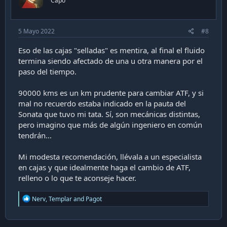
Capo
5 Mayo 2022
#8
Eso de las cajas "selladas" es mentira, al final el fluido
termina siendo afectado de una u otra manera por el
paso del tiempo.
90000 kms es un km prudente para cambiar ATF, y si
mal no recuerdo estaba indicado en la pauta del
Sonata que tuvo mi tata. Sí, son mecánicas distintas,
pero imagino que más de algún ingeniero en común
tendrán...
Mi modesta recomendación, llévala a un especialista
en cajas y que idealmente haga el cambio de ATF,
relleno o lo que te aconseje hacer.
R
Nerv
,
Templar
and
Pagot
e
a
c