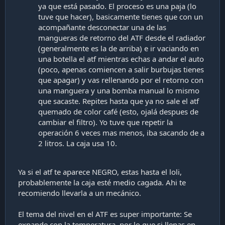
ya que está pasado. El proceso es una paja (lo
tuve que hacer), basicamente tienes que con un
acompañante desconectar una de las
mangueras de retorno del ATF desde el radiador
(generalmente es la de arriba) e ir vaciando en
una botella el atf mientras echas a andar el auto
(poco, apenas comiencen a salir burbujas tienes
que apagar) y vas rellenando por el retorno con
una manguera y una bomba manual lo mismo
que sacaste. Repites hasta que ya no sale el atf
quemado de color café (esto, ojalá despues de
cambiar el filtro). Yo tuve que repetir la
operación 6 veces mas menos, iba sacando de a
2 litros. La caja usa 10.
Ya si el atf te aparece NEGRO, estas hasta el loli,
probablemente la caja esté medio cagada. Ahi te
recomiendo llevarla a un mecánico.
El tema del nivel en el ATF es super importante: Se
expande con la temperatura, por lo que si llenas en