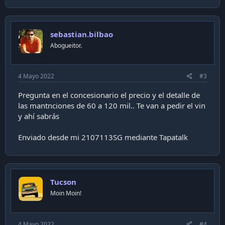
a
c
t
i
sebastian.bilbao
o
n
Abogueitor.
s
:
4 Mayo 2022
#3
Pregunta en el concesionario el precio y el detalle de
las mantnciones de 60 a 120 mil.. Te van a pedir el vin
y ahí sabrás
Enviado desde mi 2107113SG mediante Tapatalk
Tucson
Moin Moin!
4 Mayo 2022
#4