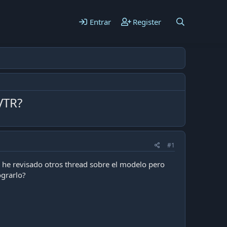
Entrar
Register
VTR?
#1
 he revisado otros thread sobre el modelo pero
ograrlo?