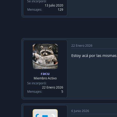
c
Se incorporó
a
13 Julio 2020
c
Mensajes
129
i
ó
n
22 Enero 2026
Estoy acá por las misma
racu
Miembro Activo
Se incorporó
22 Enero 2026
Mensajes
5
6 Junio 2026