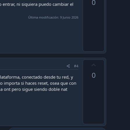
0
v
 entrar, ni siquiera puedo cambiar el
o
t
Última modificación:
9 Junio 2026
e
U
#4
p
0
v
 plataforma, conectado desde tu red, y
no importa si haces reset, osea que con
o
la ont pero sigue siendo doble nat
t
e