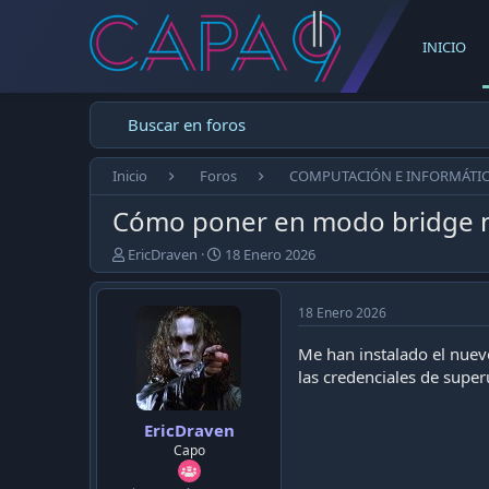
INICIO
Buscar en foros
Inicio
Foros
COMPUTACIÓN E INFORMÁTI
Cómo poner en modo bridge 
E
F
EricDraven
18 Enero 2026
m
e
p
c
e
h
18 Enero 2026
z
a
ó
d
Me han instalado el nuev
e
e
las credenciales de supe
l
p
t
u
EricDraven
e
b
m
l
Capo
a
i