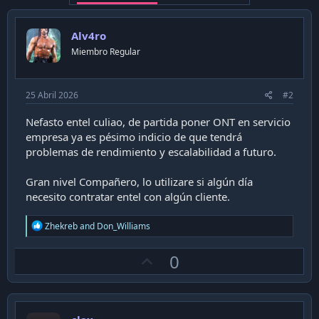
Alv4ro
Miembro Regular
25 Abril 2026
#2
Nefasto entel culiao, de partida poner ONT en servicio
empresa ya es pésimo indicio de que tendrá
problemas de rendimiento y escalabilidad a futuro.
Gran nivel Compañero, lo utilizare si algún día
necesito contratar entel con algún cliente.
R
Zhekreb
and
Don_Williams
e
a
U
0
c
t
p
i
v
o
n
o
s