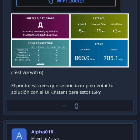
(Test vía wifi 6)
El punto es: crees que se pueda implementar tu
solución con el UF-Instant para estos ISP?
U
0
p
v
o
Alpha018
t
A
Miembro Activo