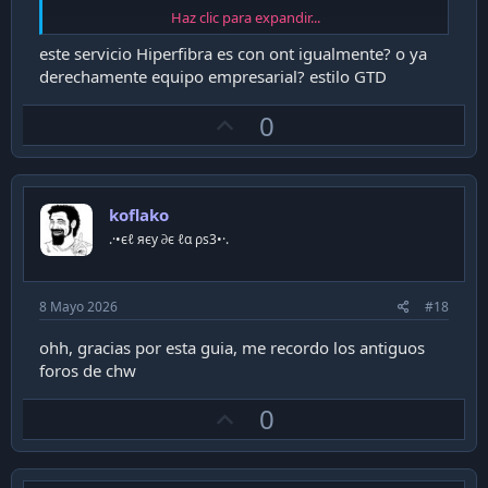
Haz clic para expandir...
Ver adjunto 47543
Ver adjunto 47544
este servicio Hiperfibra es con ont igualmente? o ya
derechamente equipo empresarial? estilo GTD
U
0
p
v
o
koflako
t
.·•єℓ яєу ∂є ℓα ρѕ3•·.
e
8 Mayo 2026
#18
ohh, gracias por esta guia, me recordo los antiguos
foros de chw
U
0
p
v