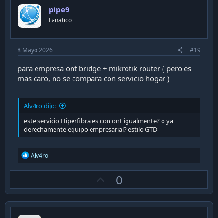
o
pipe9
t
Fanático
e
8 Mayo 2026
#19
para empresa ont bridge + mikrotik router ( pero es
mas caro, no se compara con servicio hogar )
Alv4ro dijo:
este servicio Hiperfibra es con ont igualmente? o ya
derechamente equipo empresarial? estilo GTD
R
Alv4ro
e
a
U
0
c
t
p
i
v
o
n
o
s