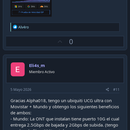
R
Alv4ro
e
a
U
0
c
t
p
i
v
o
n
o
s
Eli4s_m
t
:
Miembro Activo
e
5 Mayo 2026
#11
Gracias Alpha018, tengo un ubiquiti UCG ultra con
Movistar + Mundo y obtengo los siguientes beneficios
de ambos:
- Mundo: La ONT que instalan tiene puerto 10G el cual
entrega 2.5Gbps de bajada y 2Gbps de subida. (tengo