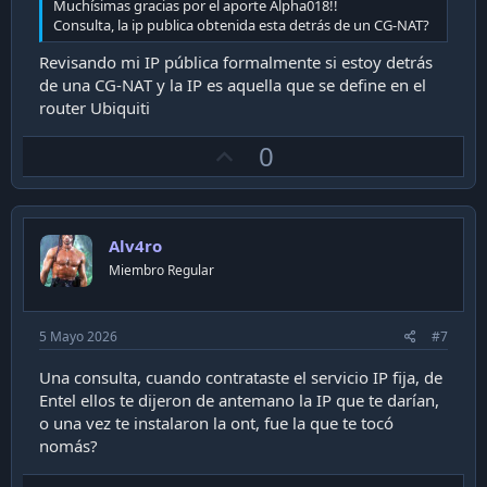
Muchísimas gracias por el aporte Alpha018!!
Adaptador UART TTL 3.3V —
no usar 5V,
Consola
Consulta, la ip publica obtenida esta detrás de un CG-NAT?
quema la PCB
MOD
stich86/UF-Instant-Mod
Revisando mi IP pública formalmente si estoy detrás
de una CG-NAT y la IP es aquella que se define en el
router Ubiquiti
El proceso en resumen
U
0
Acceso por UART a U-Boot
— pads TX/RX/GND en
p
la PCB del UF-Instant. Requiere soldar cables al stick
v
(o usar pinzas de prueba). Configuración
115200 
.
o
8N1
Flash del rootfs MOD
— se carga el binario de
Alv4ro
t
stich86 via TFTP sobre la partición imagen 1 (mtd6
Miembro Regular
e
kernel / mtd7 rootfs). La imagen 0 queda intacta
como fallback al firmware original de Ubiquiti.
Configurar identidad GPON
— serial del ONT
5 Mayo 2026
#7
Huawei (HWTC + 8 hex), MAC, versiones de software
y hardware. La OLT de Entel valida contra el ONT
Una consulta, cuando contrataste el servicio IP fija, de
original registrado en el servicio.
Entel ellos te dijeron de antemano la IP que te darían,
Neutralizar el bootlimit
— por defecto se activa
en 10 boots fallidos y hace factory reset automático.
o una vez te instalaron la ont, fue la que te tocó
Se deshabilita via nv setenv.
nomás?
Verificar estado O5
—
diag gpon get onu-state
debe retornar Operation State(O5). Ahí la OLT