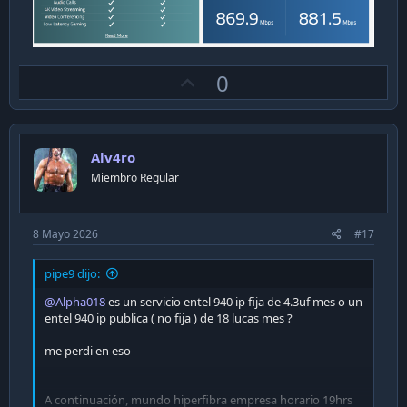
U
0
p
v
o
Alv4ro
t
Miembro Regular
e
8 Mayo 2026
#17
pipe9 dijo:
@Alpha018
es un servicio entel 940 ip fija de 4.3uf mes o un
entel 940 ip publica ( no fija ) de 18 lucas mes ?
me perdi en eso
A continuación, mundo hiperfibra empresa horario 19hrs