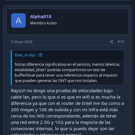
v
invitarme un café en
buymeacoffee.com/alpha018
— ahí
también está la versión extendida con todo lo que salió
o
mal antes de que funcionara.
Alpha018
t
A
Miembro Activo
e
Y si te interesa tener un UF-Instant ya modificado y listo
para usar, puedes contactarme directamente.
5 Mayo 2026
#10
Eli4s_m dijo:
Notas diferencia significativa en el servicio, menos latencia,
estabilidad, jitter? podrías compartirnos un test de
bufferbloat para tener una referencia respecto al impacto
que pueden generar las ONT que nos instalan.
Rayos!! no tengo una prueba de velocidades bajo
cable lan, pero lo que si es que en wifi si es mucha la
diferencia ya que con el router de Entel me iba como a
200 megas y 100 de subida y con mi infra está más
cerca de los 900 correspondiente, además de tener
una red entre 2.5G y 10G para la mayoría de las
conexiones internas, lo que si puedo dejar son las
velocidades y latencias en general.