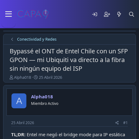
Conectividad y Redes
Bypassé el ONT de Entel Chile con un SFP
GPON — mi Ubiquiti va directo a la fibra
sin ningún equipo del ISP
E
F
Alpha018
25 Abril 2026
m
e
p
c
e
h
Alpha018
A
z
a
Miembro Activo
ó
d
e
e
l
p
t
u
25 Abril 2026
#1
e
b
m
l
TL;DR:
Entel me negó el bridge mode para IP estática
a
i