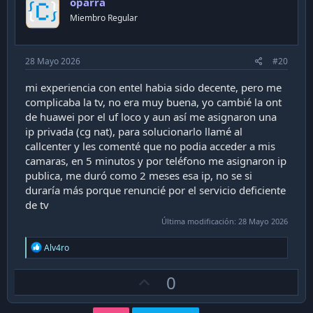
oparra
t
:
Miembro Regular
e
28 Mayo 2026
#20
mi experiencia con entel habia sido decente, pero me
complicaba la tv, no era muy buena, yo cambié la ont
de huawei por el uf loco y aun así me asignaron una
ip privada (cg nat), para solucionarlo llamé al
callcenter y les comenté que no podia acceder a mis
camaras, en 5 minutos y por teléfono me asignaron ip
publica, me duró como 2 meses esa ip, no se si
duraría más porque renuncié por el servicio deficiente
de tv
Última modificación:
28 Mayo 2026
R
Alv4ro
e
a
U
0
c
t
p
i