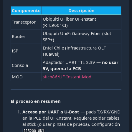
Componente
Descripción
Ubiquiti UFiber UF-Instant
Transceptor
(RTL9601CI)
Ubiquiti UniFi Gateway Fiber (slot
Router
SFP+)
Entel Chile (infraestructura OLT
ISP
Huawei)
Adaptador UART TTL 3.3V —
no usar
Consola
5V, quema la PCB
MOD
stich86/UF-Instant-Mod
El proceso en resumen
Acceso por UART a U-Boot
— pads TX/RX/GND
en la PCB del UF-Instant. Requiere soldar cables
al stick (o usar pinzas de prueba). Configuración
.
115200 8N1