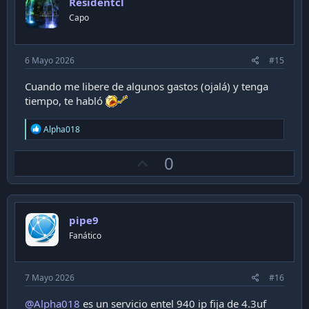
Residentcl
t
Capo
e
6 Mayo 2026
#15
Cuando me libere de algunos gastos (ojalá) y tenga
tiempo, te habló
R
Alpha018
e
a
U
0
c
t
p
i
v
o
n
o
s
pipe9
t
:
Fanático
e
7 Mayo 2026
#16
@Alpha018
es un servicio entel 940 ip fija de 4.3uf