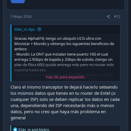
e
5 Mayo 2026
#12
Eli4s_m dijo:
Gracias Alpha018, tengo un ubiquiti UCG ultra con
Movistar + Mundo y obtengo los siguientes beneficios de
ambos:
- Mundo: La ONT que instalan tiene puerto 10G el cual
entrega 2.5Gbps de bajada y 2Gbps de subida. (tengo un
plan de fibra 600) quizás entrega más pero mi router solo
soporta hasta eso.
- Movistar: en modo Bridge entrega IP realmente publica
Haz clic para expandir...
alcanzable desde internet (aunque es dinámica) pero hay
varios métodos para resolverlo.
Claro el mismo tranceptor te dejará hacerlo seteando
Ver adjunto 47516
Ver adjunto 47517
los mismos datos que tienes en tu router de Entel (o
Ver adjunto 47518
cualquier ISP) solo se deben replicar los datos en cada
(Test vía wifi 6)
una, dependiendo del ISP necesitarás más o menos
datos, pero no creo que haya más problema en
El punto es: crees que se pueda implementar tu solución
general
con el UF-Instant para estos ISP?
R
Eli4s_m
and
Alv4ro