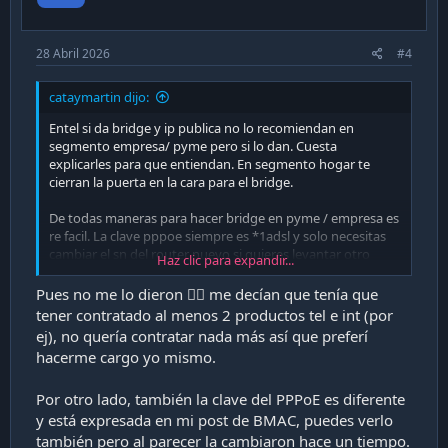
e
28 Abril 2026
#4
cataymartin dijo:
Entel si da bridge y ip publica no lo recomiendan en
segmento empresa/ pyme pero si lo dan. Cuesta
explicarles para que entiendan. En segmento hogar te
cierran la puerta en la cara para el bridge.
De todas maneras para hacer bridge en pyme / empresa es
re facil. La clave pppoe siempre es *1adsl y solo necesitas
cambiar el sn del router nuevo si quieres levantar otro
Haz clic para expandir...
equipo.
Pues no me lo dieron 🤷‍♂️ me decían que tenía que
tener contratado al menos 2 productos tel e int (por
ej), no quería contratar nada más así que preferí
hacerme cargo yo mismo.
Por otro lado, también la clave del PPPoE es diferente
y está expresada en mi post de BMAC, puedes verlo
también pero al parecer la cambiaron hace un tiempo.