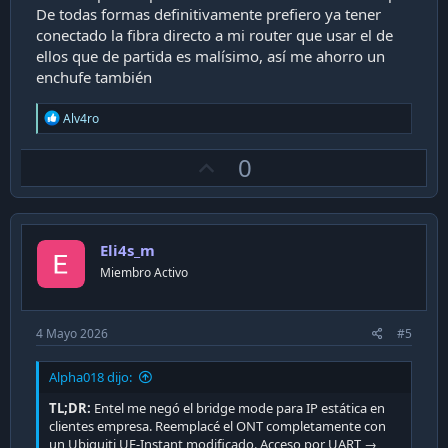
De todas formas definitivamente prefiero ya tener
conectado la fibra directo a mi router que usar el de
ellos que de partida es malísimo, así me ahorro un
enchufe también
R
Alv4ro
e
a
U
0
c
t
p
i
v
o
n
o
s
Eli4s_m
t
:
Miembro Activo
e
4 Mayo 2026
#5
Alpha018 dijo:
TL;DR:
Entel me negó el bridge mode para IP estática en
clientes empresa. Reemplacé el ONT completamente con
un Ubiquiti UF-Instant modificado. Acceso por UART →