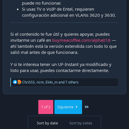
puede no funcionar.
Si usas TV o VoIP de Entel, requieren
configuración adicional en VLANs 3620 y 3630.
Si el contenido te fue útil y quieres apoyar, puedes
invitarme un café en
buymeacoffee.com/alpha018
—
ahí también está la versión extendida con todo lo que
salió mal antes de que funcionara.
Y si te interesa tener un UF-Instant ya modificado y
listo para usar, puedes contactarme directamente.
R
ChriSSS
,
ricm
,
Eli4s_m
and 7 others
e
a
c
t
i
Last
1 of 2
Siguiente
o
n
s
Sort by date
Sort by votes
: