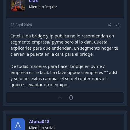
clax
t
:
Miembro Regular
e
28 Abril 2026
#3
Entel si da bridge y ip publica no lo recomiendan en
segmento empresa/ pyme pero si lo dan. Cuesta
explicarles para que entiendan. En segmento hogar te
cierran la puerta en la cara para el bridge.
De todas maneras para hacer bridge en pyme /
empresa es re facil. La clave pppoe siempre es *1adsl
y solo necesitas cambiar el sn del router nuevo si
quieres levantar otro equipo.
U
0
p
v
o
Alpha018
t
A
Miembro Activo