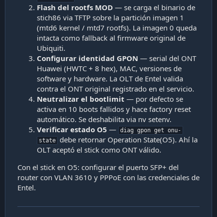
Flash del rootfs MOD
— se carga el binario de
stich86 via TFTP sobre la partición imagen 1
(mtd6 kernel / mtd7 rootfs). La imagen 0 queda
intacta como fallback al firmware original de
Ubiquiti.
Configurar identidad GPON
— serial del ONT
Huawei (HWTC + 8 hex), MAC, versiones de
software y hardware. La OLT de Entel valida
contra el ONT original registrado en el servicio.
Neutralizar el bootlimit
— por defecto se
activa en 10 boots fallidos y hace factory reset
automático. Se deshabilita via nv setenv.
Verificar estado O5
—
diag gpon get onu-
debe retornar Operation State(O5). Ahí la
state
OLT aceptó el stick como ONT válido.
Con el stick en O5: configurar el puerto SFP+ del
router con VLAN 3610 y PPPoE con las credenciales de
Entel.