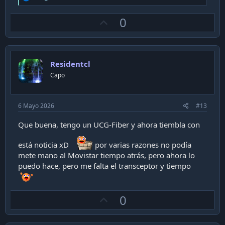
e
a
U
0
c
t
p
i
v
o
n
o
s
Residentcl
t
:
Capo
e
6 Mayo 2026
#13
Que buena, tengo un UCG-Fiber y ahora tiembla con
está noticia xD
por varias razones no podía
mete mano al Movistar tiempo atrás, pero ahora lo
puedo hace, pero me falta el transceptor y tiempo
U
0
p
v