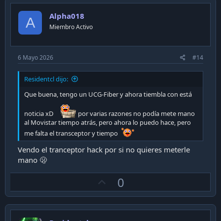
o
Alpha018
t
A
Miembro Activo
e
6 Mayo 2026
#14
Residentcl dijo:
Que buena, tengo un UCG-Fiber y ahora tiembla con está
noticia xD
por varias razones no podía mete mano
al Movistar tiempo atrás, pero ahora lo puedo hace, pero
me falta el transceptor y tiempo
Vendo el tranceptor hack por si no quieres meterle
mano 🫢
U
0
p
v
o