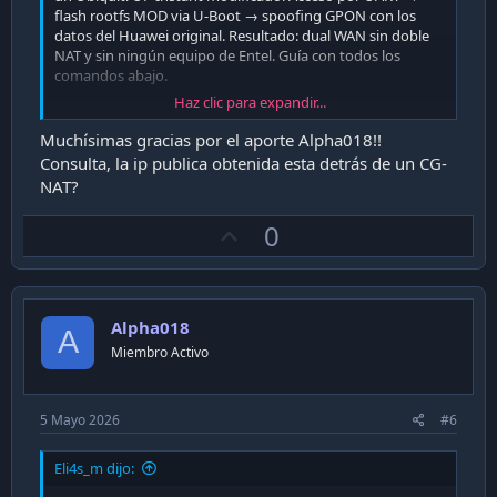
flash rootfs MOD via U-Boot → spoofing GPON con los
datos del Huawei original. Resultado: dual WAN sin doble
NAT y sin ningún equipo de Entel. Guía con todos los
comandos abajo.
Haz clic para expandir...
Muchísimas gracias por el aporte Alpha018!!
El contexto
Consulta, la ip publica obtenida esta detrás de un CG-
NAT?
Quería dual WAN con IP estática de Entel en un UniFi
Gateway Fiber. Respuesta de soporte: "bridge mode no
U
0
está disponible para clientes empresa ni hogar." El doble
NAT no era opción. Así que la pregunta cambió de
"¿cómo
p
configuro el ONT?"
a
"¿cómo elimino el ONT de la ecuación?"
v
o
Alpha018
t
A
Hardware utilizado
Miembro Activo
e
Componente
Descripción
Transceptor
Ubiquiti UFiber UF-Instant (RTL9601CI)
5 Mayo 2026
#6
Router
Ubiquiti UniFi Gateway Fiber (slot SFP+)
Eli4s_m dijo:
ISP
Entel Chile (infraestructura OLT Huawei)