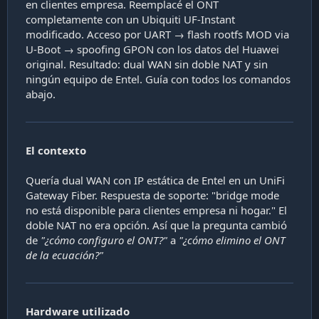
en clientes empresa. Reemplacé el ONT
c
completamente con un Ubiquiti UF-Instant
a
modificado. Acceso por UART → flash rootfs MOD via
c
U-Boot → spoofing GPON con los datos del Huawei
i
ó
original. Resultado: dual WAN sin doble NAT y sin
n
ningún equipo de Entel. Guía con todos los comandos
abajo.
El contexto
Quería dual WAN con IP estática de Entel en un UniFi
Gateway Fiber. Respuesta de soporte: "bridge mode
no está disponible para clientes empresa ni hogar." El
doble NAT no era opción. Así que la pregunta cambió
de
"¿cómo configuro el ONT?"
a
"¿cómo elimino el ONT
de la ecuación?"
Hardware utilizado