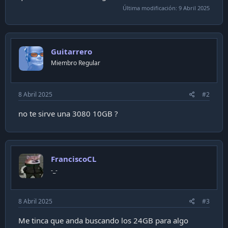
i
Última modificación:
9 Abril 2025
ó
n
Guitarrero
Miembro Regular
8 Abril 2025
#2
no te sirve una 3080 10GB ?
FranciscoCL
-_-
8 Abril 2025
#3
Me tinca que anda buscando los 24GB para algo