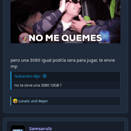
pero una 3080 igual podría sera para jugar, te envie
mp
Guitarrero dijo:
no te sirve una 3080 10GB ?
R
Lunatic
and
dwyer
e
a
c
t
i
Samsarulz
o