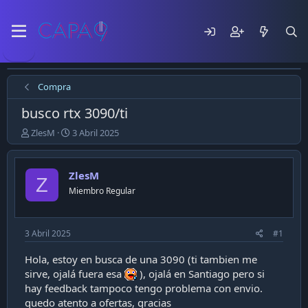
Compra
busco rtx 3090/ti
E
F
ZlesM
3 Abril 2025
m
e
p
c
e
h
ZlesM
Z
z
a
Miembro Regular
ó
d
e
e
l
p
t
u
3 Abril 2025
#1
e
b
m
l
Hola, estoy en busca de una 3090 (ti tambien me
a
i
sirve, ojalá fuera esa
), ojalá en Santiago pero si
c
hay feedback tampoco tengo problema con envio.
a
quedo atento a ofertas, gracias
c