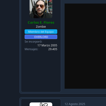
o
n
s
:
Carlos E. Flores
Zombie
Miembro del Equipo
OVERLORD
Se incorporó
17 Marzo 2005
Mensajes
29.405
12 Agosto 2025