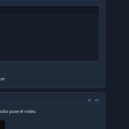
er.
#5
 sólo puse el video.