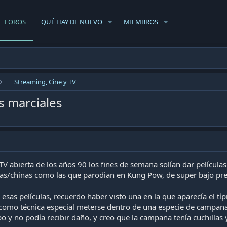
FOROS
QUÉ HAY DE NUEVO
MIEMBROS
Streaming, Cine y TV
s marciales
TV abierta de los años 90 los fines de semana solían dar película
esas/chinas como las que parodian en Kung Pow, de super bajo pr
 esas películas, recuerdo haber visto una en la que aparecía el tí
como técnica especial meterse dentro de una especie de campana d
 y no podía recibir daño, y creo que la campana tenía cuchillas y