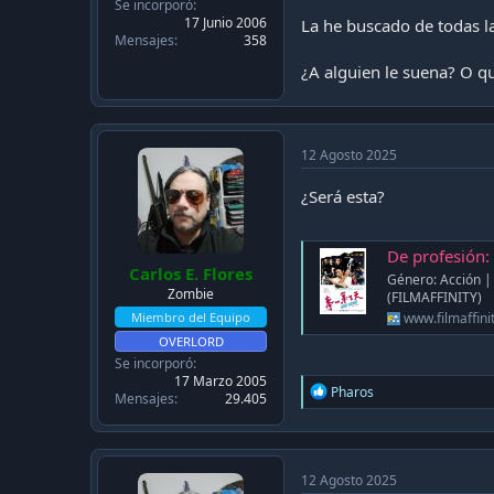
c
Se incorporó
a
17 Junio 2006
La he buscado de todas la
c
Mensajes
358
i
¿A alguien le suena? O q
ó
n
12 Agosto 2025
¿Será esta?
De profesión:
Carlos E. Flores
Género: Acción | 
Zombie
(FILMAFFINITY)
Miembro del Equipo
www.filmaffini
OVERLORD
Se incorporó
17 Marzo 2005
R
Pharos
Mensajes
29.405
e
a
c
t
i
12 Agosto 2025