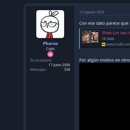
12 Agosto 2025
Con ese dato parece que 
Shao Lin san s
1h 33m
Pharos
www.imdb.co
Capo
Por algún motivo en otros
Se incorporó
17 Junio 2006
Mensajes
358