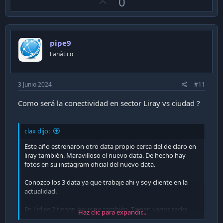
U
0
p
v
o
pipe9
t
Fanático
e
3 Junio 2024
#11
Como será la conectividad en sector Liray vs ciudad ?
clax dijo:
Este año estrenaron otro data propio cerca del de claro en
liray también. Maravilloso el nuevo data. De hecho hay
fotos en su instagram oficial del nuevo data.
Conozco los 3 data ya que trabaje ahi y soy cliente en la
actualidad.
En Lidice 2 tienen housing también. Tienen varios racks
Haz clic para expandir...
completos.