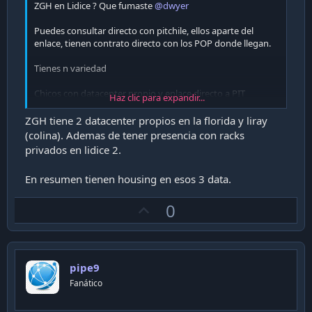
ZGH en Lidice ? Que fumaste
@dwyer
Puedes consultar directo con pitchile, ellos aparte del
enlace, tienen contrato directo con los POP donde llegan.
Tienes n variedad
Chicos con datacenter propio y enlace directo a PIT
Haz clic para expandir...
ZGH
Orbyta
ZGH tiene 2 datacenter propios en la florida y liray
PowerHost
(colina). Ademas de tener presencia con racks
privados en lidice 2.
Grandes ( con precio mas competitivo )
Ascenty
En resumen tienen housing en esos 3 data.
EdgeConnex
Claro
U
0
p
Cuéntanos como van los precios
v
o
pipe9
t
Fanático
e