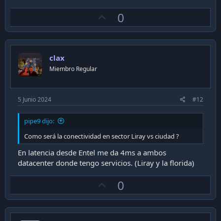
U
0
p
v
o
clax
t
Miembro Regular
e
5 Junio 2024
#12
pipe9 dijo:
Como será la conectividad en sector Liray vs ciudad ?
En latencia desde Entel me da 4ms a ambos
datacenter donde tengo servicios. (Liray y la florida)
U
0
p
v
o