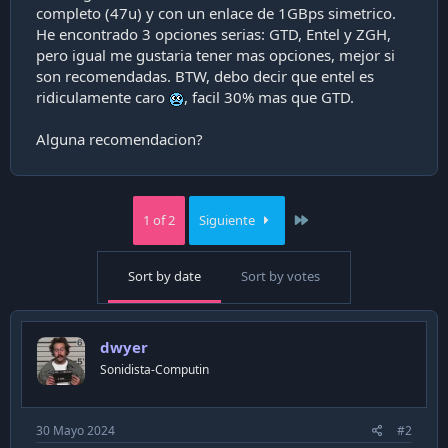
completo (47u) y con un enlace de 1GBps simetrico.
i
ó
He encontrado 3 opciones serias: GTD, Entel y ZGH,
n
pero igual me gustaria tener mas opciones, mejor si
son recomendadas. BTW, debo decir que entel es
ridiculamente caro
, facil 30% mas que GTD.
Alguna recomendacion?
Last
1 of 2
Siguiente
Sort by date
Sort by votes
dwyer
Sonidista-Computin
30 Mayo 2024
#2