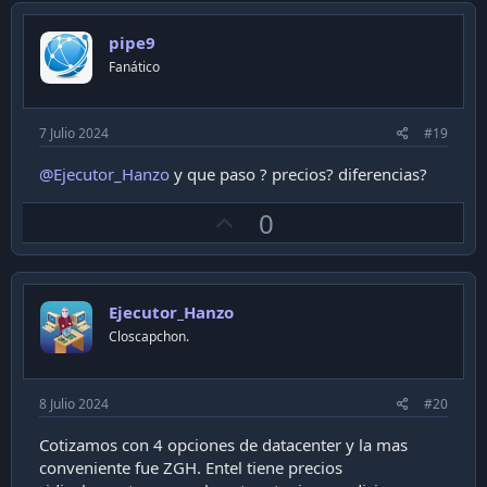
v
o
pipe9
t
Fanático
e
7 Julio 2024
#19
@Ejecutor_Hanzo
y que paso ? precios? diferencias?
U
0
p
v
o
Ejecutor_Hanzo
t
Closcapchon.
e
8 Julio 2024
#20
Cotizamos con 4 opciones de datacenter y la mas
conveniente fue ZGH. Entel tiene precios