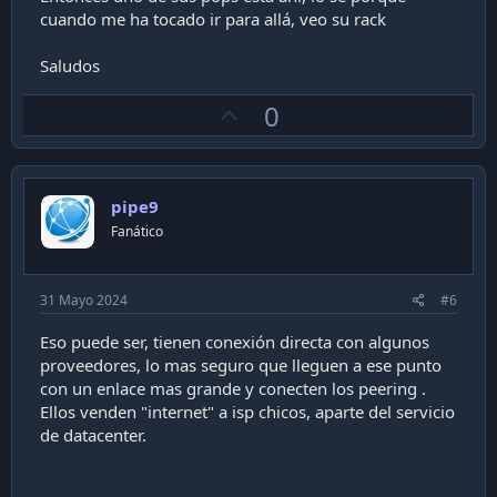
cuando me ha tocado ir para allá, veo su rack
Saludos
U
0
p
v
o
pipe9
t
Fanático
e
31 Mayo 2024
#6
Eso puede ser, tienen conexión directa con algunos
proveedores, lo mas seguro que lleguen a ese punto
con un enlace mas grande y conecten los peering .
Ellos venden "internet" a isp chicos, aparte del servicio
de datacenter.