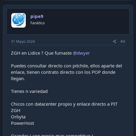
v
o
pipe9
t
Fanático
e
31 Mayo 2024
#4
ZGH en Lidice ? Que fumaste
@dwyer
Puedes consultar directo con pitchile, ellos aparte del
enlace, tienen contrato directo con los POP donde
llegan.
Tienes n variedad
Chicos con datacenter propio y enlace directo a PIT
ZGH
Orbyta
PowerHost
Grandes ( con precio mas competitivo )