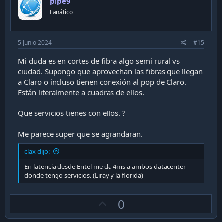
pipe9
t
:
Fanático
e
5 Junio 2024
#15
Mi duda es en cortes de fibra algo semi rural vs
ciudad. Supongo que aprovechan las fibras que llegan
a Claro o incluso tienen conexión al pop de Claro.
Están literalmente a cuadras de ellos.
Que servicios tienes con ellos. ?
Me parece super que se agrandaran.
clax dijo:
En latencia desde Entel me da 4ms a ambos datacenter
donde tengo servicios. (Liray y la florida)
U
0
p