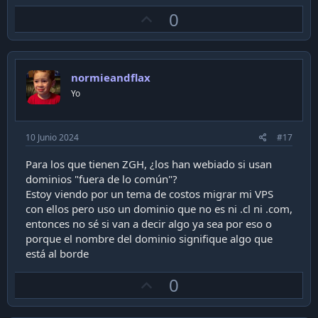
a
U
0
c
t
p
i
v
o
n
o
s
normieandflax
t
:
Yo
e
10 Junio 2024
#17
Para los que tienen ZGH, ¿los han webiado si usan
dominios "fuera de lo común"?
Estoy viendo por un tema de costos migrar mi VPS
con ellos pero uso un dominio que no es ni .cl ni .com,
entonces no sé si van a decir algo ya sea por eso o
porque el nombre del dominio signifique algo que
está al borde
U
0
p