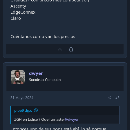
Ascenty
EdgeConnex
Claro
Cuéntanos como van los precios
U
0
p
v
o
dwyer
t
Sonidista-Computin
e
31 Mayo 2024
#5
pipe9 dijo:
ZGH en Lidice ? Que fumaste
@dwyer
Entonces uno de sus pops está ahí, lo sé porque