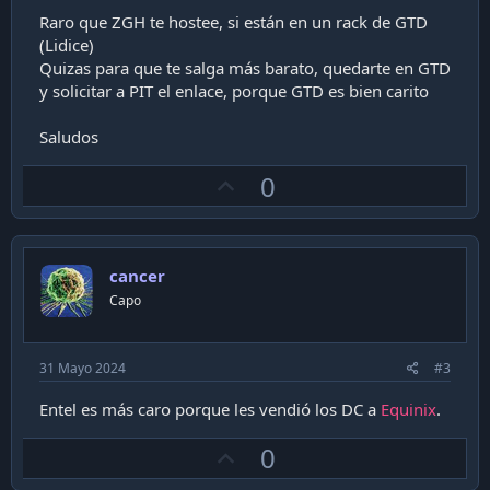
Raro que ZGH te hostee, si están en un rack de GTD
(Lidice)
Quizas para que te salga más barato, quedarte en GTD
y solicitar a PIT el enlace, porque GTD es bien carito
Saludos
U
0
p
v
o
cancer
t
Capo
e
31 Mayo 2024
#3
Entel es más caro porque les vendió los DC a
Equinix
.
U
0
p