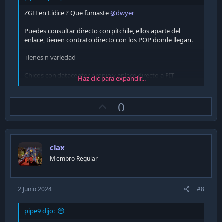
ZGH en Lidice ? Que fumaste
@dwyer
Puedes consultar directo con pitchile, ellos aparte del
enlace, tienen contrato directo con los POP donde llegan.
Tienes n variedad
Chicos con datacenter propio y enlace directo a PIT
Haz clic para expandir...
ZGH
Orbyta
PowerHost
U
0
p
Grandes ( con precio mas competitivo )
v
Ascenty
EdgeConnex
o
Claro
clax
t
Miembro Regular
e
Cuéntanos como van los precios
2 Junio 2024
#8
pipe9 dijo: