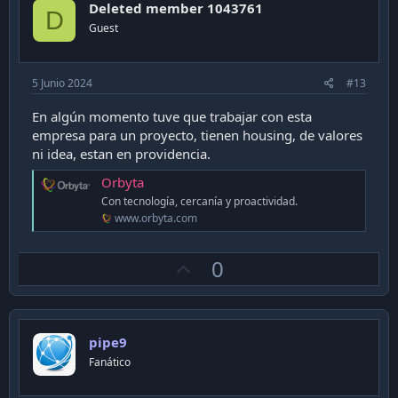
Deleted member 1043761
t
D
Guest
e
5 Junio 2024
#13
En algún momento tuve que trabajar con esta
empresa para un proyecto, tienen housing, de valores
ni idea, estan en providencia.
Orbyta
Con tecnología, cercanía y proactividad.
www.orbyta.com
U
0
p
v
o
pipe9
t
Fanático
e