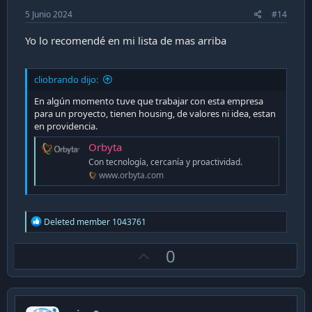
5 Junio 2024
#14
Yo lo recomendé en mi lista de mas arriba
cliobrando dijo:
En algún momento tuve que trabajar con esta empresa
para un proyecto, tienen housing, de valores ni idea, estan
en providencia.
Orbyta
Con tecnología, cercanía y proactividad.
www.orbyta.com
R
Deleted member 1043761
e
a
U
0
c
t
p
i
v
o
n
o
s