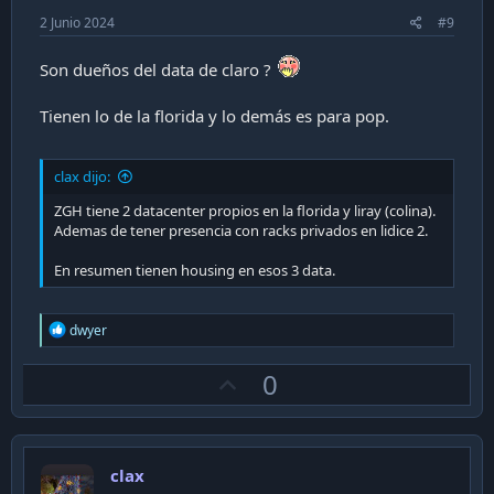
2 Junio 2024
#9
Son dueños del data de claro ?
Tienen lo de la florida y lo demás es para pop.
clax dijo:
ZGH tiene 2 datacenter propios en la florida y liray (colina).
Ademas de tener presencia con racks privados en lidice 2.
En resumen tienen housing en esos 3 data.
R
dwyer
e
a
U
0
c
t
p
i
v
o
n
o
s
clax
t
: