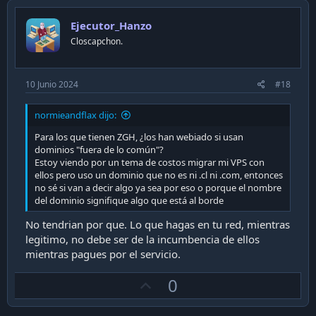
v
o
Ejecutor_Hanzo
t
Closcapchon.
e
10 Junio 2024
#18
normieandflax dijo:
Para los que tienen ZGH, ¿los han webiado si usan
dominios "fuera de lo común"?
Estoy viendo por un tema de costos migrar mi VPS con
ellos pero uso un dominio que no es ni .cl ni .com, entonces
no sé si van a decir algo ya sea por eso o porque el nombre
del dominio signifique algo que está al borde
No tendrian por que. Lo que hagas en tu red, mientras
legitimo, no debe ser de la incumbencia de ellos
mientras pagues por el servicio.
U
0
p