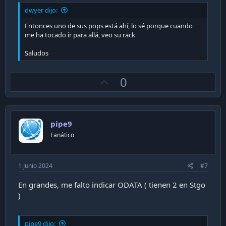
dwyer dijo:
Entonces uno de sus pops está ahí, lo sé porque cuando
me ha tocado ir para allá, veo su rack
Saludos
U
0
p
v
o
pipe9
t
Fanático
e
1 Junio 2024
#7
En grandes, me falto indicar ODATA ( tienen 2 en Stgo
)
pipe9 dijo: