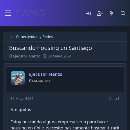
Conectividad y Redes
Buscando housing en Santiago
E
F
Ejecutor_Hanzo
30 Mayo 2024
m
e
p
c
e
h
Ejecutor_Hanzo
z
a
Closcapchon.
ó
d
e
e
l
p
t
u
30 Mayo 2024
#1
e
b
m
l
Amiguitos
a
i
c
Estoy buscando alguna empresa seria para hacer
a
housing en Chile. Necesito basicamente hostear 1 rack
c