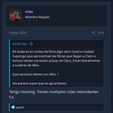
v
o
clax
t
Miembro Regular
e
6 Junio 2024
#16
pipe9 dijo:
Mi duda es en cortes de fibra algo semi rural vs ciudad.
Supongo que aprovechan las fibras que llegan a Claro o
incluso tienen conexión al pop de Claro. Están literalmente
a cuadras de ellos.
Que servicios tienes con ellos. ?
Me parece super que se agrandaran.
Tengo housing. Tienen multiples rutas redundantes
f.o.
R
pipe9
e