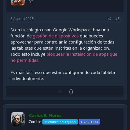
🐻
e
6 Agosto 2025
#5
Si en tu colegio usan Google Workspace, hay una
función de
gestión de dispositivos
que puedes
aprovechar para controlar la configuración de todas
las tabletas que estén inscritas en la organización.
Todo esto incluye
bloquear la instalación de apps que
no permitidas
.
Es más fácil eso que estar configurando cada tableta
individualmente.
U
0
p
v
o
Carlos E. Flores
t
Zombie
Miembro del Equipo
OVERLORD
e