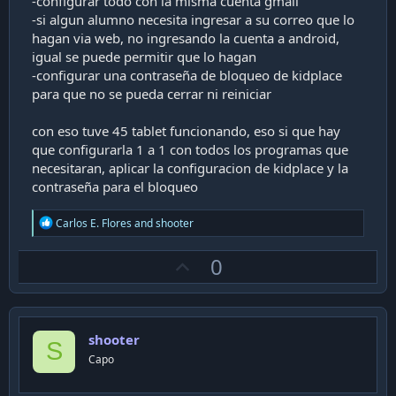
-configurar todo con la misma cuenta gmail
-si algun alumno necesita ingresar a su correo que lo
hagan via web, no ingresando la cuenta a android,
igual se puede permitir que lo hagan
-configurar una contraseña de bloqueo de kidplace
para que no se pueda cerrar ni reiniciar
con eso tuve 45 tablet funcionando, eso si que hay
que configurarla 1 a 1 con todos los programas que
necesitaran, aplicar la configuracion de kidplace y la
contraseña para el bloqueo
R
Carlos E. Flores
and
shooter
e
a
U
0
c
t
p
i
v
o
n
o
s
shooter
t
S
:
Capo
e