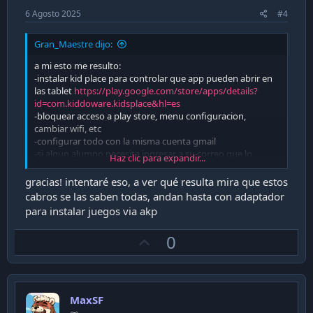
6 Agosto 2025
#4
Gran_Maestre dijo:
a mi esto me resulto:
-instalar kid place para controlar que app pueden abrir en
las tablet
https://play.google.com/store/apps/details?
id=com.kiddoware.kidsplace&hl=es
-bloquear acceso a play store, menu configuracion,
cambiar wifi, etc
-configurar todo con la misma cuenta gmail
-si algun alumno necesita ingresar a su correo que lo
Haz clic para expandir...
hagan via web, no ingresando la cuenta a android, igual se
puede permitir que lo hagan
gracias! intentaré eso, a ver qué resulta mira que estos
-configurar una contraseña de bloqueo de kidplace para
cabros se las saben todas, andan hasta con adaptador
que no se pueda cerrar ni reiniciar
para instalar juegos via akp
con eso tuve 45 tablet funcionando, eso si que hay que
U
0
configurarla 1 a 1 con todos los programas que
p
necesitaran, aplicar la configuracion de kidplace y la
contraseña para el bloqueo
v
o
MaxSF
t