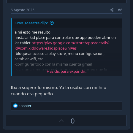
6 Agosto 2025
#6
Gran_Maestre dijo:
a mi esto me resulto:
-instalar kid place para controlar que app pueden abrir en
las tablet
https://play.google.com/store/apps/details?
id=com.kiddoware.kidsplace&hl=es
-bloquear acceso a play store, menu configuracion,
cambiar wifi, etc
-configurar todo con la misma cuenta gmail
-si algun alumno necesita ingresar a su correo que lo
Haz clic para expandir...
hagan via web, no ingresando la cuenta a android, igual se
puede permitir que lo hagan
-configurar una contraseña de bloqueo de kidplace para
Iba a sugerir lo mismo. Yo la usaba con mi hijo
que no se pueda cerrar ni reiniciar
cuando era pequeño.
con eso tuve 45 tablet funcionando, eso si que hay que
R
shooter
configurarla 1 a 1 con todos los programas que
e
necesitaran, aplicar la configuracion de kidplace y la
a
contraseña para el bloqueo
U
0
c
t
p
i