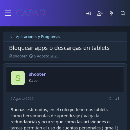
Aplicaciones y Programas
Bloquear apps o descargas en tablets
E
F
shooter
5 Agosto 2025
m
e
p
c
e
h
shooter
S
z
a
Capo
ó
d
e
e
l
p
t
u
5 Agosto 2025
#1
e
b
m
l
Buenas estimados, en el colegio tenemos tablets
a
i
como herramientas de aprendizaje ( valga la
c
redundancia) y ocurre que como las actividades o
a
tareas permiten el uso de cuentas personales ( gmail )
c