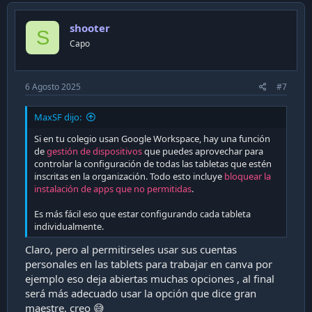
v
o
n
o
s
shooter
t
S
:
Capo
e
6 Agosto 2025
#7
MaxSF dijo:
Si en tu colegio usan Google Workspace, hay una función
de
gestión de dispositivos
que puedes aprovechar para
controlar la configuración de todas las tabletas que estén
inscritas en la organización. Todo esto incluye
bloquear la
instalación de apps que no permitidas
.
Es más fácil eso que estar configurando cada tableta
individualmente.
Claro, pero al permitirseles usar sus cuentas
personales en las tablets para trabajar en canva por
ejemplo eso deja abiertas muchas opciones , al final
será más adecuado usar la opción que dice gran
maestre, creo 😅