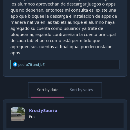
los alumnos aprovechan de descargar juegos o apps
i
ó
que no deberían, entonces mi consulta es, existe una
n
app que bloquee la descarga e instalacion de apps de
manera nativa en las tablets aunque el alumno haya
agregado su cuenta como usuario? ya traté de
bloquear agregando contraseña a la cuenta principal
de cada tablet pero como está permitido que
agreguen sus cuentas al final igual pueden instalar
apps...
R
pedro76
and
JeZ
e
a
c
t
i
Sort by date
Sort by votes
o
n
s
:
KrostySaurio
Pro