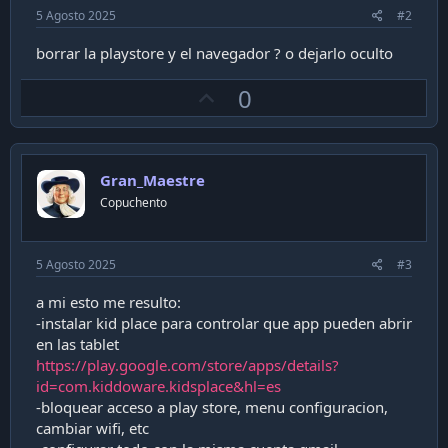
5 Agosto 2025
#2
borrar la playstore y el navegador ? o dejarlo oculto
U
0
p
v
o
Gran_Maestre
t
Copuchento
e
5 Agosto 2025
#3
a mi esto me resulto:
-instalar kid place para controlar que app pueden abrir
en las tablet
https://play.google.com/store/apps/details?
id=com.kiddoware.kidsplace&hl=es
-bloquear acceso a play store, menu configuracion,
cambiar wifi, etc