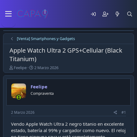
[Venta] Smartphones y Gadgets
Apple Watch Ultra 2 GPS+Cellular (Black
Titanium)
E
F
Feelipe
2 Marzo 2026
m
e
p
c
e
h
Feelipe
z
a
Compraventa
ó
d
e
e
l
p
t
u
2 Marzo 2026
#1
e
b
m
l
Vendo Apple Watch Ultra 2 negro titanio en excelente
a
i
estado, batería al 99% y cargador como nuevo. El reloj
c
no tiene ninguna raya y está completamente