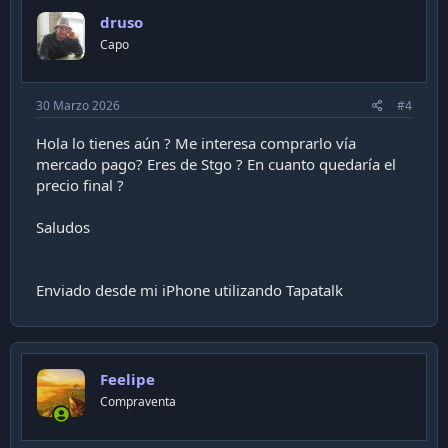
i
druso
o
n
Capo
s
:
30 Marzo 2026
#4
Hola lo tienes aún ? Me interesa comprarlo vía
mercado pago? Eres de Stgo ? En cuanto quedaría el
precio final ?
Saludos
Enviado desde mi iPhone utilizando Tapatalk
Feelipe
Compraventa