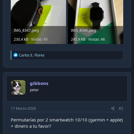
IMG_8347.jpeg
IMG_8346.jpeg
230,4 KB · Visitas: 45
245,9 KB · Visitas: 46
R
Carlos E. Flores
e
a
c
t
i
gibbons
o
n
peter
s
:
17 Marzo 2026
#2
Permutarías por 2 smartwatch 10/10 (garmin + apple)
+ dinero a tu favor?