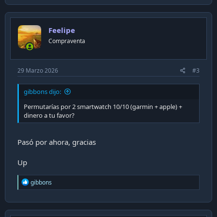
Feelipe
Compraventa
29 Marzo 2026
#3
gibbons dijo:
Permutarías por 2 smartwatch 10/10 (garmin + apple) +
dinero a tu favor?
Pasó por ahora, gracias
Up
R
gibbons
e
a
c
t