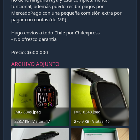
a
funcional, además puedo recibir pagos por
c
MercadoPago con una pequeña comisión extra por
i
ó
pagar con cuotas (de MP)
n
Hago envíos a todo Chile por Chilexpress
- No ofrezco garantía
Precio: $600.000
ARCHIVO ADJUNTO
IMG_8349.jpeg
IMG_8348.jpeg
228,7 KB · Visitas: 47
270,9 KB · Visitas: 46