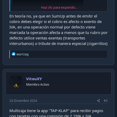
Haz clic para expandir...
En teoría no, ya que en SumUp antes de emitir el
cobro debes elegir si el cobro es afecto o exento de
IVA, en una operación normal por defecto viene
marcada la operación afecta a menos que tu rubro por
Entiendo que está enfocado a negocios, aunque igual
defecto utilice ventas exentas (transportes
puede ser utilizado para pagos libres de impuestos (cobrar
interurbanos) o tribute de manera especial (cigarrillos)
la cuota del asado por ejemplo). Sin embargo la comisión
por transacción es del 3,8% (3,2 + IVA). Entiendo que
R
wurrzag
funciona con todas las tarjetas contactless y también con
e
Apple Pay/Google Pay y similares.
a
c
Q tal? A los comerciantes les permitiría “evadir” la ley de las
t
50 transferencias ya que los pagos se reciben mediante
i
transferencia de un único emisor (SumUp). Lo malo es la
VitouXY
o
comisión y generar la confianza de acercar tu tarjeta de
n
Miembro Activo
s
crédito para introducir tu pin en el teléfono de un extraño
:
(por más seguro que sea).
24 Diciembre 2024
#3
Multicaja tiene la app "TAP-KLAP" para recibir pagos
con tarjetas con una comisión de 2,29% + IVA.