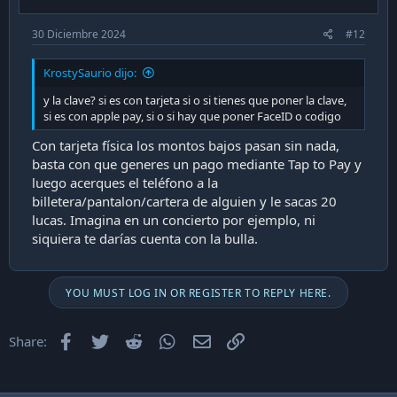
30 Diciembre 2024
#12
KrostySaurio dijo:
y la clave? si es con tarjeta si o si tienes que poner la clave,
si es con apple pay, si o si hay que poner FaceID o codigo
Con tarjeta física los montos bajos pasan sin nada,
basta con que generes un pago mediante Tap to Pay y
luego acerques el teléfono a la
billetera/pantalon/cartera de alguien y le sacas 20
lucas. Imagina en un concierto por ejemplo, ni
siquiera te darías cuenta con la bulla.
YOU MUST LOG IN OR REGISTER TO REPLY HERE.
Facebook
Twitter
Reddit
WhatsApp
Email
Enlace
Share: