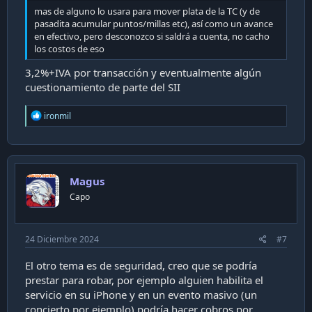
mas de alguno lo usara para mover plata de la TC (y de
pasadita acumular puntos/millas etc), así como un avance
en efectivo, pero desconozco si saldrá a cuenta, no cacho
los costos de eso
3,2%+IVA por transacción y eventualmente algún
cuestionamiento de parte del SII
R
ironmil
e
a
c
t
i
Magus
o
n
Capo
s
:
24 Diciembre 2024
#7
El otro tema es de seguridad, creo que se podría
prestar para robar, por ejemplo alguien habilita el
servicio en su iPhone y en un evento masivo (un
concierto por ejemplo) podría hacer cobros por