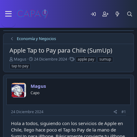
Economía y Negocios
Apple Tap to Pay para Chile (SumUp)
E
F
T
Magus
24 Diciembre 2024
apple pay
sumup
m
e
a
tap to pay
p
c
g
e
h
s
z
a
Magus
ó
d
e
e
Capo
l
p
t
u
e
b
24 Diciembre 2024
#1
m
l
a
i
Hola a todos, siguiendo con los servicios de Apple en
c
Chile, llego hace poco el Tap to Pay de la mano de
a
SumUp para iPhone. Básicamente convierte tu iPhone
c