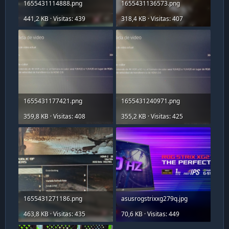
1655431114888.png
1655431136573.png
441,2 KB · Visitas: 439
318,4 KB · Visitas: 407
1655431177421.png
1655431240971.png
359,8 KB · Visitas: 408
355,2 KB · Visitas: 425
1655431271186.png
asusrogstrixxg279q.jpg
463,8 KB · Visitas: 435
70,6 KB · Visitas: 449