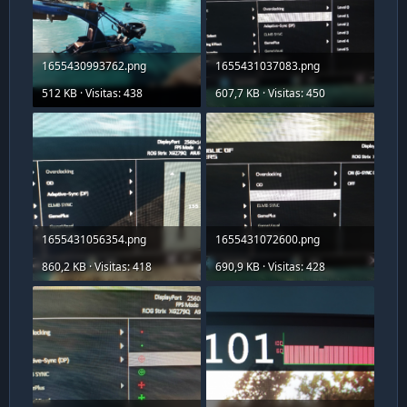
1655430993762.png
1655431037083.png
512 KB · Visitas: 438
607,7 KB · Visitas: 450
1655431056354.png
1655431072600.png
860,2 KB · Visitas: 418
690,9 KB · Visitas: 428