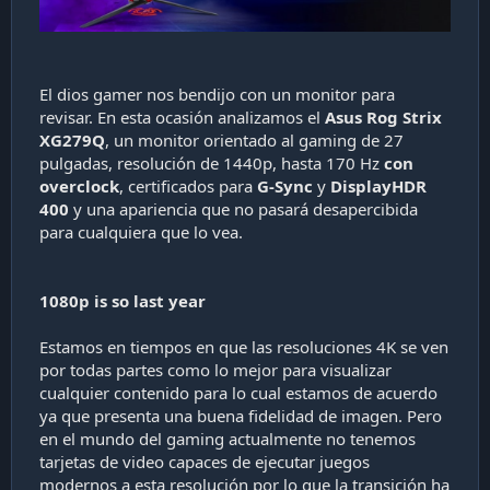
a
c
i
ó
n
El dios gamer nos bendijo con un monitor para
revisar. En esta ocasión analizamos el
Asus Rog Strix
XG279Q
, un monitor orientado al gaming de 27
pulgadas, resolución de 1440p, hasta 170 Hz
con
overclock
, certificados para
G-Sync
y
DisplayHDR
400
y una apariencia que no pasará desapercibida
para cualquiera que lo vea.
1080p is so last year
Estamos en tiempos en que las resoluciones 4K se ven
por todas partes como lo mejor para visualizar
cualquier contenido para lo cual estamos de acuerdo
ya que presenta una buena fidelidad de imagen. Pero
en el mundo del gaming actualmente no tenemos
tarjetas de video capaces de ejecutar juegos
modernos a esta resolución por lo que la transición ha