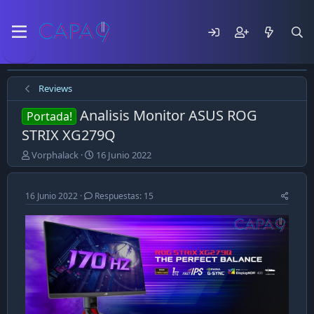
Reviews
Analisis Monitor ASUS ROG
Portada!
STRIX XG279Q
E
F
Vorphalack
16 Junio 2022
m
e
p
c
e
h
16 Junio 2022
Respuestas: 15
z
a
ó
d
e
e
l
p
t
u
e
b
m
l
a
i
c