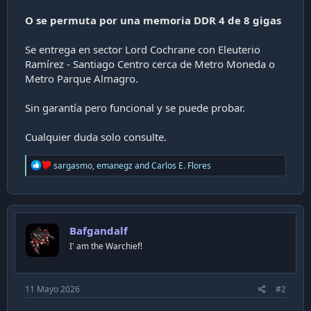
O se permuta por una memoria DDR 4 de 8 gigas
Se entrega en sector Lord Cochrane con Eleuterio
Ramírez - Santiago Centro cerca de Metro Moneda o
Metro Parque Almagro.
Sin garantía pero funcional y se puede probar.
Cualquier duda solo consulte.
R
sargasmo
,
emanegz
and
Carlos E. Flores
e
a
c
t
i
Bafgandalf
o
n
I' am the Warchief!
s
:
11 Mayo 2026
#2