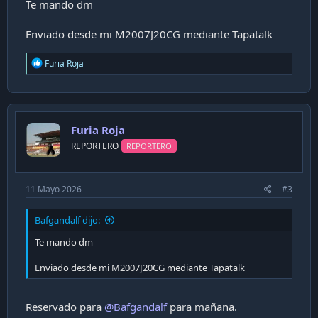
Te mando dm
Enviado desde mi M2007J20CG mediante Tapatalk
R
Furia Roja
e
a
c
t
i
Furia Roja
o
n
REPORTERO
REPORTERO
s
:
11 Mayo 2026
#3
Bafgandalf dijo:
Te mando dm
Enviado desde mi M2007J20CG mediante Tapatalk
Reservado para
@Bafgandalf
para mañana.