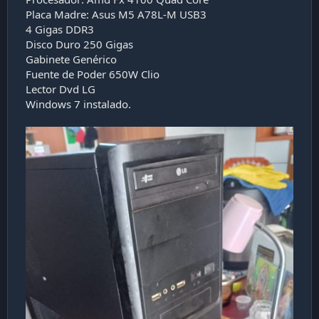
a
Placa Madre: Asus M5 A78L-M USB3
c
4 Gigas DDR3
i
ó
Disco Duro 250 Gigas
n
Gabinete Genérico
Fuente de Poder 650W Clio
Lector Dvd LG
Windows 7 instalado.