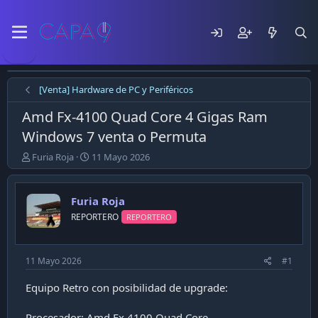
[Venta] Hardware de PC y Periféricos
Amd Fx-4100 Quad Core 4 Gigas Ram
Windows 7 venta o Permuta
E
F
Furia Roja
11 Mayo 2026
m
e
p
c
e
h
Furia Roja
z
a
REPORTERO
REPORTERO
ó
d
e
e
l
p
t
u
11 Mayo 2026
#1
e
b
m
l
Equipo Retro con posibilidad de upgrade:
a
i
c
Procesador: Amd Fx 4100 Quad Core