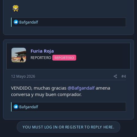
R
Bafgandalf
e
a
c
t
i
Furia Roja
o
n
REPORTERO
REPORTERO
s
:
12 Mayo 2026
#4
VENDIDO, muchas gracias
@Bafgandalf
amena
conversa y muy buen comprador.
R
Bafgandalf
e
a
c
t
YOU MUST LOG IN OR REGISTER TO REPLY HERE.
i
o