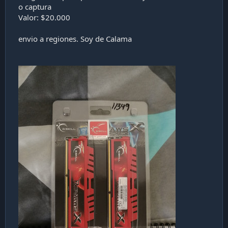
o captura
i
ó
Valor: $20.000
n
envio a regiones. Soy de Calama