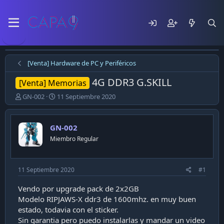
[Venta] Hardware de PC y Periféricos
4G DDR3 G.SKILL
[Venta] Memorias
E
F
GN-002
11 Septiembre 2020
m
e
p
c
e
h
GN-002
z
a
Miembro Regular
ó
d
e
e
l
p
t
u
11 Septiembre 2020
#1
e
b
m
l
Vendo por upgrade pack de 2x2GB
a
i
Modelo RIPJAWS-X ddr3 de 1600mhz. en muy buen
c
estado, todavia con el sticker.
a
Sin garantia pero puedo instalarlas y mandar un video
c