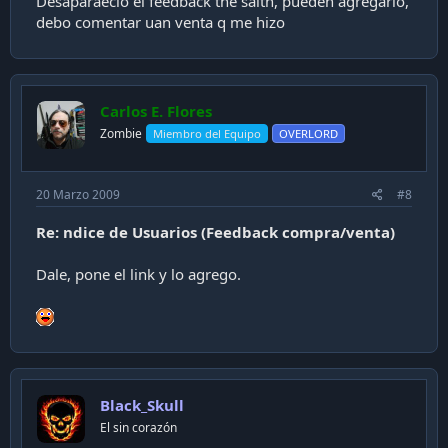
Desaparaecio el feedback the saitn, pueden agregarlo,
debo comentar uan venta q me hizo
Carlos E. Flores
Zombie
Miembro del Equipo
OVERLORD
20 Marzo 2009
#8
Re: ndice de Usuarios (Feedback compra/venta)
Dale, pone el link y lo agrego.
Black_Skull
El sin corazón