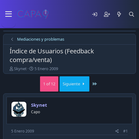
Mediaciones y problemas
Índice de Usuarios (Feedback
compra/venta)
E
F
Skynet
5 Enero 2009
m
e
p
c
Last
1 of 12
Siguiente
e
h
z
a
ó
d
e
e
Skynet
l
p
Capo
t
u
e
b
m
l
a
i
5 Enero 2009
#1
c