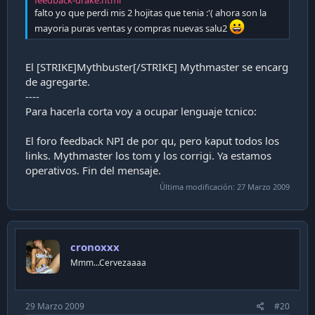
feedback-drake.html
falto yo que perdi mis 2 hojitas que tenia :'( ahora son la
mayoria puras ventas y compras nuevas salu2
El [STRIKE]Mythbuster[/STRIKE] Mythmaster se encarg
de agregarte.
----
Para hacerla corta voy a ocupar lenguaje tcnico:
El foro feedback NPI de por qu, pero kaput todos los
links. Mythmaster los tom y los corrigi. Ya estamos
operativos. Fin del mensaje.
Última modificación:
27 Marzo 2009
cronoxxx
Mmm...Cervezaaaa
29 Marzo 2009
#20