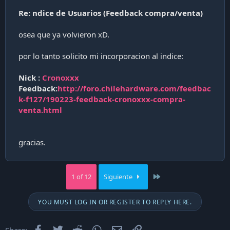
Re: ndice de Usuarios (Feedback compra/venta)
osea que ya volvieron xD.
por lo tanto solicito mi incorporacion al indice:
Nick :
Cronoxxx
Feedback:
http://foro.chilehardware.com/feedbac
k-f127/190223-feedback-cronoxxx-compra-
venta.html
gracias.
Last
1 of 12
Siguiente
YOU MUST LOG IN OR REGISTER TO REPLY HERE.
Facebook
Twitter
Reddit
WhatsApp
Email
Enlace
Share: