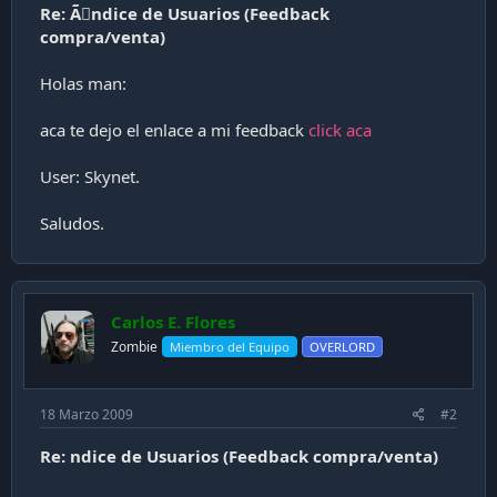
a
Re: Ã￾ndice de Usuarios (Feedback
c
compra/venta)
i
ó
Holas man:
n
aca te dejo el enlace a mi feedback
click aca
User: Skynet.
Saludos.
Carlos E. Flores
Zombie
Miembro del Equipo
OVERLORD
18 Marzo 2009
#2
Re: ndice de Usuarios (Feedback compra/venta)