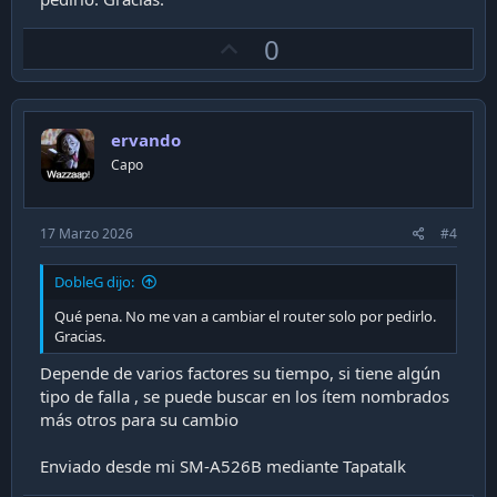
U
0
p
v
o
ervando
t
Capo
e
17 Marzo 2026
#4
DobleG dijo:
Qué pena. No me van a cambiar el router solo por pedirlo.
Gracias.
Depende de varios factores su tiempo, si tiene algún
tipo de falla , se puede buscar en los ítem nombrados
más otros para su cambio
Enviado desde mi SM-A526B mediante Tapatalk