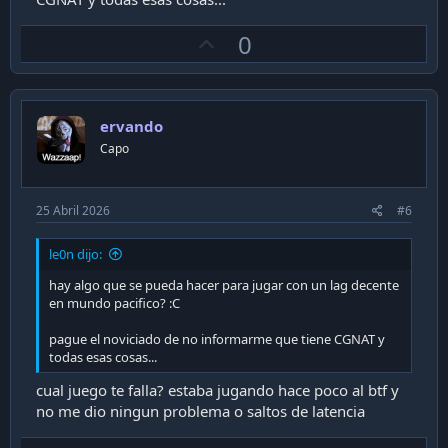
U
0
p
v
o
ervando
t
Capo
e
25 Abril 2026
#6
le0n dijo:
hay algo que se pueda hacer para jugar con un lag decente
en mundo pacifico? :C
pague el noviciado de no informarme que tiene CGNAT y
todas esas cosas...
cual juego te falla? estaba jugando hace poco al btf y
no me dio ningun problema o saltos de latencia