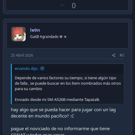
U
0
p
v
o
le0n
t
GatØ Agrandado ☢ ☣
e
25 Abril 2026
#5
ervando dijo:
Depende de varios factores su tiempo, si tiene algún tipo
de falla , se puede buscar en los ítem nombrados más otros
para su cambio
Enviado desde mi SM-A526B mediante Tapatalk
hay algo que se pueda hacer para jugar con un lag
decente en mundo pacifico? :C
pague el noviciado de no informarme que tiene
CGNAT y todas esas cosas...