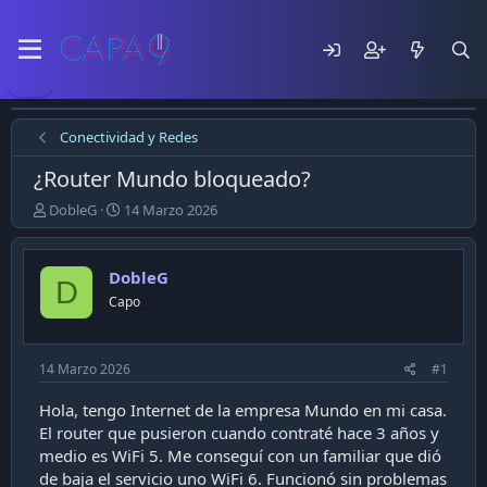
Conectividad y Redes
¿Router Mundo bloqueado?
E
F
DobleG
14 Marzo 2026
m
e
p
c
e
h
DobleG
D
z
a
Capo
ó
d
e
e
l
p
t
u
14 Marzo 2026
#1
e
b
m
l
Hola, tengo Internet de la empresa Mundo en mi casa.
a
i
El router que pusieron cuando contraté hace 3 años y
c
medio es WiFi 5. Me conseguí con un familiar que dió
a
de baja el servicio uno WiFi 6. Funcionó sin problemas
c