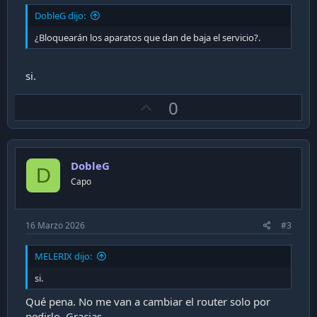
DobleG dijo:
¿Bloquearán los aparatos que dan de baja el servicio?.
si.
U
0
p
v
o
DobleG
t
D
Capo
e
16 Marzo 2026
#3
MELERIX dijo:
si.
Qué pena. No me van a cambiar el router solo por
pedirlo. Gracias.