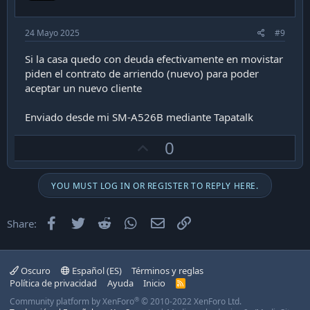
24 Mayo 2025
#9
Si la casa quedo con deuda efectivamente en movistar
piden el contrato de arriendo (nuevo) para poder
aceptar un nuevo cliente
Enviado desde mi SM-A526B mediante Tapatalk
U
0
p
v
YOU MUST LOG IN OR REGISTER TO REPLY HERE.
o
t
Facebook
Twitter
Reddit
WhatsApp
Email
Enlace
Share:
e
Oscuro
Español (ES)
Términos y reglas
Política de privacidad
Ayuda
Inicio
R
S
®
Community platform by XenForo
© 2010-2022 XenForo Ltd.
S