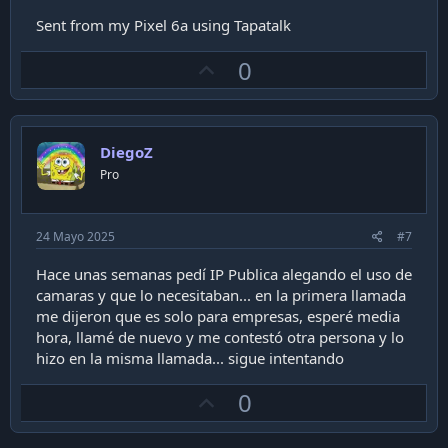
Sent from my Pixel 6a using Tapatalk
U
0
p
v
o
DiegoZ
t
Pro
e
24 Mayo 2025
#7
Hace unas semanas pedí IP Publica alegando el uso de
camaras y que lo necesitaban... en la primera llamada
me dijeron que es solo para empresas, esperé media
hora, llamé de nuevo y me contestó otra persona y lo
hizo en la misma llamada... sigue intentando
U
0
p