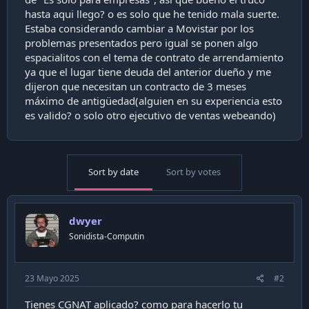
a
hasta aqui llego? o es solo que he tenido mala suerte.
c
Estaba considerando cambiar a Movistar por los
i
ó
problemas presentados pero igual se ponen algo
n
espacialitos con el tema de contrato de arrendamiento
ya que el lugar tiene deuda del anterior dueño y me
dijeron que necesitan un contracto de 3 meses
máximo de antigüedad(alguien en su experiencia esto
es valido? o solo otro ejecutivo de ventas webeando)
Sort by date
Sort by votes
dwyer
Sonidista-Computin
23 Mayo 2025
#2
Tienes CGNAT aplicado? como para hacerlo tu