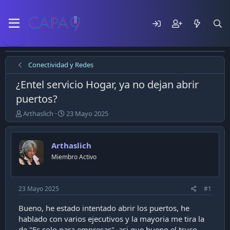
Conectividad y Redes
¿Entel servicio Hogar, ya no dejan abrir
puertos?
E
F
Arthaslich
23 Mayo 2025
m
e
p
c
e
h
Arthaslich
z
a
Miembro Activo
ó
d
e
e
l
p
t
u
23 Mayo 2025
#1
e
b
m
l
Bueno, he estado intentado abrir los puertos, he
a
i
hablado con varios ejecutivos y la mayoria me tira la
c
de "Es solo para empresas", asi que bueno el truco