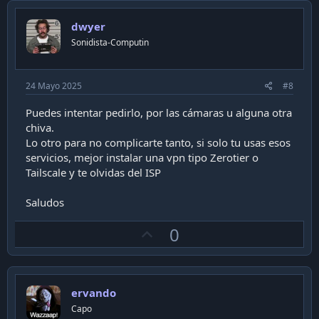
v
o
dwyer
t
Sonidista-Computin
e
24 Mayo 2025
#8
Puedes intentar pedirlo, por las cámaras u alguna otra
chiva.
Lo otro para no complicarte tanto, si solo tu usas esos
servicios, mejor instalar una vpn tipo Zerotier o
Tailscale y te olvidas del ISP
Saludos
U
0
p
v
o
ervando
t
Capo
e