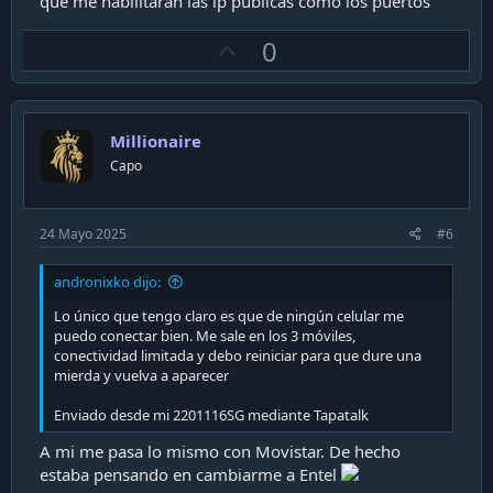
que me habilitaran las ip publicas como los puertos
U
0
p
v
o
Millionaire
t
Capo
e
24 Mayo 2025
#6
andronixko dijo:
Lo único que tengo claro es que de ningún celular me
puedo conectar bien. Me sale en los 3 móviles,
conectividad limitada y debo reiniciar para que dure una
mierda y vuelva a aparecer
Enviado desde mi 2201116SG mediante Tapatalk
A mi me pasa lo mismo con Movistar. De hecho
estaba pensando en cambiarme a Entel