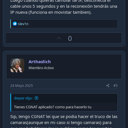
Luego cuando quieras cambiar de IP, desconecta el
cable unos 5 segundos y en la reconexión tendrás una
IP nueva (funciona en movistar tambien).
R
slev1n
e
a
U
0
c
t
p
i
v
o
n
o
s
Arthaslich
t
:
Miembro Activo
e
24 Mayo 2025
#5
dwyer dijo:
Tienes CGNAT aplicado? como para hacerlo tu
Sip, tengo CGNAT lei que se podia hacer el truco de las
camaras(aunque en mi caso si tengo camaras) para