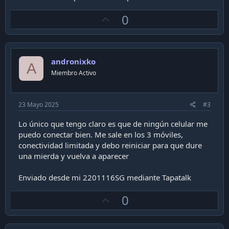
U
0
p
v
o
andronixko
t
A
Miembro Activo
e
23 Mayo 2025
#3
Lo único que tengo claro es que de ningún celular me
puedo conectar bien. Me sale en los 3 móviles,
conectividad limitada y debo reiniciar para que dure
una mierda y vuelva a aparecer
Enviado desde mi 2201116SG mediante Tapatalk
U
0
p
v