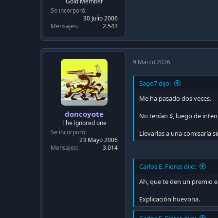
Gold Member
Se incorporó
30 Julio 2006
Mensajes
2.543
9 Marzo 2026
Sago7 dijo:
Me ha pasado dos veces.
doncoyote
No tenían $, luego de inten
The ignored one
Se incorporó
Llevarlas a una comisaría 
23 Mayo 2006
Mensajes
3.014
Carlos E. Flores dijo:
Ah, que te den un premio 
Explicación huevona.