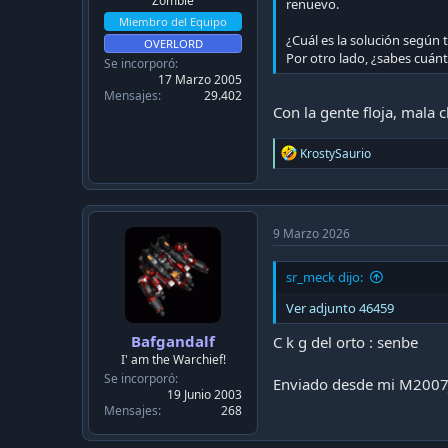
Zombie
renuevo.
Miembro del Equipo
¿Cuál es la solución según t
OVERLORD
Por otro lado, ¿sabes cuánta
Se incorporó
17 Marzo 2005
Mensajes
29.402
Con la gente floja, mala c
R
KrostySaurio
e
a
c
t
i
9 Marzo 2026
o
n
sr_meck dijo:
s
:
Ver adjunto 46459
Bafgandalf
C k g del orto : senbe
I' am the Warchief!
Se incorporó
Enviado desde mi M2007
19 Junio 2003
Mensajes
268