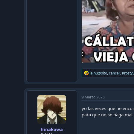
R
le hu@sito
,
cancer
,
Krosty
e
a
c
t
i
9 Marzo 2026
o
n
yo las veces que he encon
s
para que no se haga mal
:
hinakawa