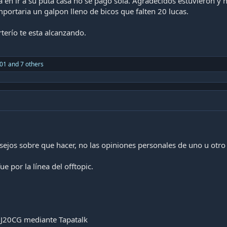
na en ir a su puta casa no se pago sola. Agradecidos estuvieron y 
rtaria un galpon lleno de bicos que falten 20 lucas.
terío te esta alcanzando.
_01
and 7 others
sejos sobre que hacer, no las opiniones personales de uno u otr
ue por la línea del offtopic.
J20CG mediante Tapatalk