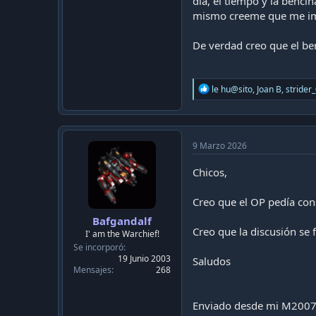
dia, el tiempo y la benci
mismo creeme que me impo
De verdad creo que el ber
R
le hu@sito
,
Joan B
,
strider
e
a
c
t
i
9 Marzo 2026
o
n
Chicos,
s
:
Creo que el OP pedía con
Bafgandalf
Creo que la discusión se f
I' am the Warchief!
Se incorporó
19 Junio 2003
Saludos
Mensajes
268
Enviado desde mi M2007