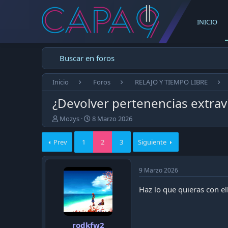
INICIO
Buscar en foros
Inicio
Foros
RELAJO Y TIEMPO LIBRE
¿Devolver pertenencias extrav
E
F
Mozys
8 Marzo 2026
m
e
p
c
Prev
1
2
3
Siguiente
e
h
z
a
ó
d
9 Marzo 2026
e
e
l
p
Haz lo que quieras con el
t
u
e
b
m
l
a
i
rodkfw2