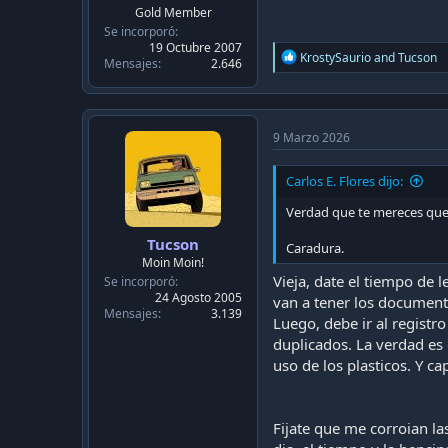
c
Gold Member
a
Se incorporó
c
19 Octubre 2007
i
R
KrostySaurio
and
Tucson
Mensajes
2.646
e
ó
a
n
c
t
i
9 Marzo 2026
o
n
Carlos E. Flores dijo:
s
:
Verdad que te mereces que 
Tucson
Caradura.
Moin Moin!
Vieja, date el tiempo de
Se incorporó
24 Agosto 2005
van a tener los document
Mensajes
3.139
Luego, debe ir al registro
duplicados. La verdad es
uso de los plasticos. Y 
Fijate que me corroian la