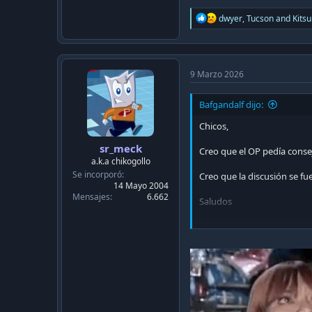
R
dwyer
,
Tucson
and
Kits
e
a
c
t
i
9 Marzo 2026
o
n
Bafgandalf dijo:
s
:
Chicos,
sr_meck
Creo que el OP pedía conse
a.k.a chikogollo
Se incorporó
Creo que la discusión se fue 
14 Mayo 2004
Mensajes
6.662
Saludos
Enviado desde mi M2007J2