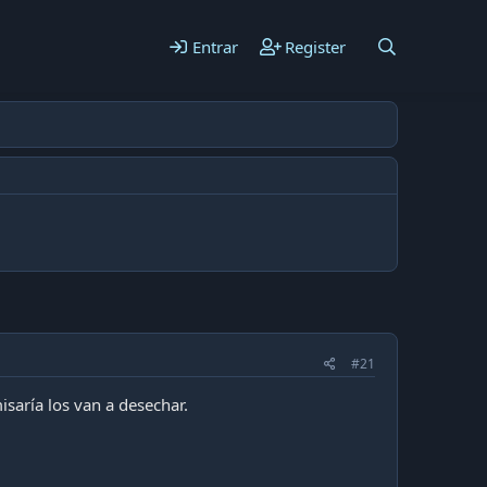
Entrar
Register
#21
saría los van a desechar.