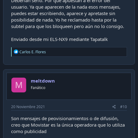
Deberían serlo. Por qué apuestan a el error del
usuario. Ya que aparecen de la nada esos mensajes,
puedes estar escribiendo, aparece y apretaste sin
posibilidad de nada. Yo he reclamado hasta por la
subtel para que los bloqueen pero aún no lo consigo.
Enviado desde mi ELS-NX9 mediante Tapatalk
R
Carlos E. Flores
e
a
c
t
i
meltdown
o
M
n
Fanático
s
:
20 Noviembre 2021
#10
Son mensajes de peovisionamientos o de difusión,
creo que Movistar es la única operadora que lo utiliza
como publicidad