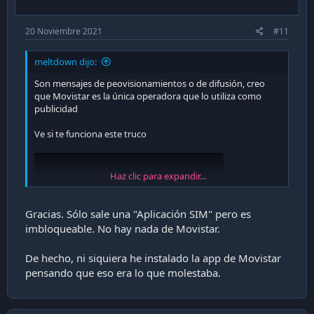
:
20 Noviembre 2021
#11
meltdown dijo:
Son mensajes de peovisionamientos o de difusión, creo
que Movistar es la única operadora que lo utiliza como
publicidad
Ve si te funciona este truco
Haz clic para expandir...
Gracias. Sólo sale una "Aplicación SIM" pero es
imbloqueable. No hay nada de Movistar.
De hecho, ni siquiera he instalado la app de Movistar
Enviado desde mi LYA-L29 mediante Tapatalk
pensando que eso era lo que molestaba.