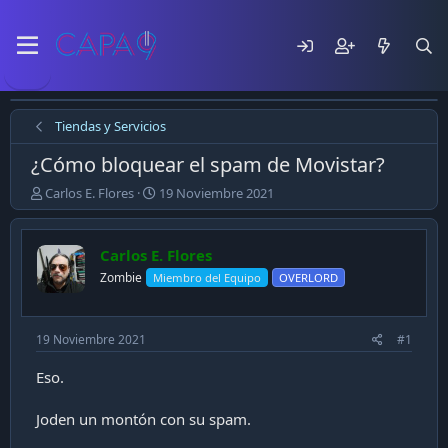
Tiendas y Servicios
¿Cómo bloquear el spam de Movistar?
E
F
Carlos E. Flores
19 Noviembre 2021
m
e
p
c
e
h
Carlos E. Flores
z
a
Zombie
Miembro del Equipo
OVERLORD
ó
d
e
e
l
p
t
u
19 Noviembre 2021
#1
e
b
m
l
Eso.
a
i
c
Joden un montón con su spam.
a
c