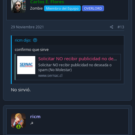
Carlos E. Flores
Zombie
Miembro del Equipo
OVERLORD
29 Noviembre 2021
#13
ricm dijo:
confirmo que sirve
Solicitar NO recibir publicidad no deseada o spam (No Molestar) - Portal SERNAC
Solicitar NO recibir publicidad no deseada o
spam (No Molestar)
www.sernac.cl
No sirvió.
ricm
☭