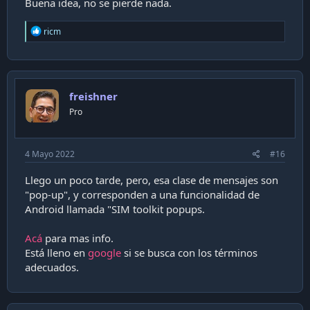
Buena idea, no se pierde nada.
Ver adjunto 20010
R
ricm
e
a
c
t
i
freishner
o
n
Pro
s
:
4 Mayo 2022
#16
Llego un poco tarde, pero, esa clase de mensajes son
"pop-up", y corresponden a una funcionalidad de
Android llamada "SIM toolkit popups.
Acá
para mas info.
Está lleno en
google
si se busca con los términos
adecuados.