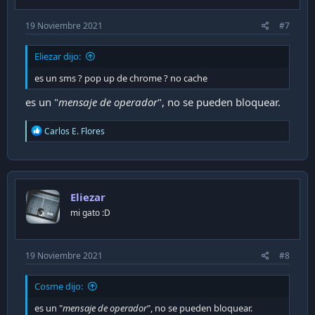
:
19 Noviembre 2021
#7
Eliezar dijo:
es un sms ? pop up de chrome ? no cache
es un "
mensaje de operador
", no se pueden bloquear.
R
Carlos E. Flores
e
a
c
t
i
Eliezar
o
n
mi gato :D
s
:
19 Noviembre 2021
#8
Cosme dijo:
es un "
mensaje de operador
", no se pueden bloquear.