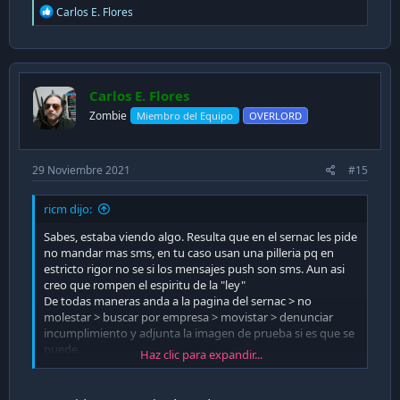
R
Carlos E. Flores
e
a
c
t
i
Carlos E. Flores
o
n
Zombie
Miembro del Equipo
OVERLORD
s
:
29 Noviembre 2021
#15
ricm dijo:
Sabes, estaba viendo algo. Resulta que en el sernac les pide
no mandar mas sms, en tu caso usan una pilleria pq en
estricto rigor no se si los mensajes push son sms. Aun asi
creo que rompen el espiritu de la "ley"
De todas maneras anda a la pagina del sernac > no
molestar > buscar por empresa > movistar > denunciar
incumplimiento y adjunta la imagen de prueba si es que se
puede.
Haz clic para expandir...
Deberia verse asi, esta sacado de mi pagina de sernac.