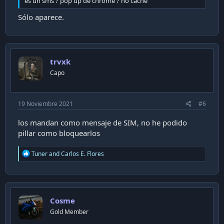
es un sms ? pop up de chrome ? no cache
Sólo aparece.
trvxk
Capo
19 Noviembre 2021
#6
los mandan como mensaje de SIM, no he podido
pillar como bloquearlos
R
Tuner
and
Carlos E. Flores
e
a
c
t
i
Cosme
o
n
Gold Member
s