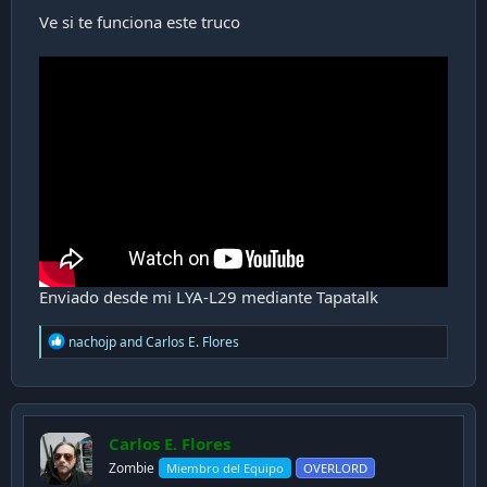
Ve si te funciona este truco
Enviado desde mi LYA-L29 mediante Tapatalk
R
nachojp
and
Carlos E. Flores
e
a
c
t
i
Carlos E. Flores
o
n
Zombie
Miembro del Equipo
OVERLORD
s