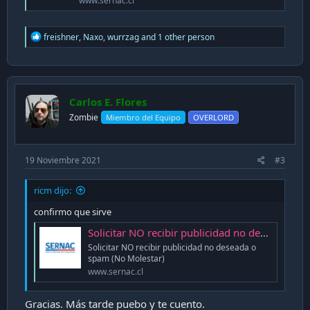
www.sernac.cl
R
freishner
,
Naxo
,
wurrzag
and 1 other person
e
a
c
t
i
Carlos E. Flores
o
n
Zombie
Miembro del Equipo
OVERLORD
s
:
19 Noviembre 2021
#3
ricm dijo:
confirmo que sirve
Solicitar NO recibir publicidad no deseada o spam (No Molestar) - Portal SERNAC
Solicitar NO recibir publicidad no deseada o
spam (No Molestar)
www.sernac.cl
Gracias. Más tarde puebo y te cuento.