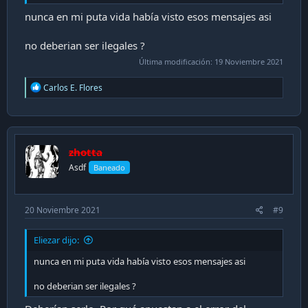
nunca en mi puta vida había visto esos mensajes asi
no deberian ser ilegales ?
Última modificación:
19 Noviembre 2021
R
Carlos E. Flores
e
a
c
t
i
zhotta
o
n
Asdf
Baneado
s
:
20 Noviembre 2021
#9
Eliezar dijo:
nunca en mi puta vida había visto esos mensajes asi
no deberian ser ilegales ?