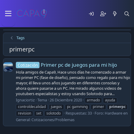
Tags
primerpc
Primer pc de juegos para mi hijo
Cotización
Hola amigos de Capa9, Hace unos días he comenzado a armar
mi primer PC (fase de diseño), pensado como regalo para mi hijo
mayor, él lleva unos años jugando en diferentes consolas y
ahora quiere pasarse a un PC. He mirado algunos videos de
youtubers especialistas y estoy usando Solotodo para...
Ignaciortiz
Tema
26 Diciembre 2020
armado
ayuda
controldecalidad
juegos
pc gamming
primer
primerpc
Respuestas: 33
Foro:
Hardware en
revision
set
solotodo
General: Cotizaciones/Problemas