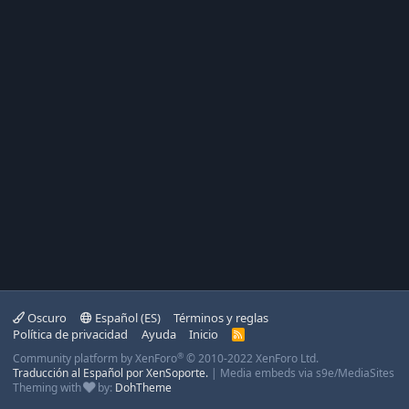
Oscuro
Español (ES)
Términos y reglas
Política de privacidad
Ayuda
Inicio
R
S
®
Community platform by XenForo
© 2010-2022 XenForo Ltd.
S
Traducción al Español por XenSoporte.
|
Media embeds via s9e/MediaSites
Theming with
by:
DohTheme