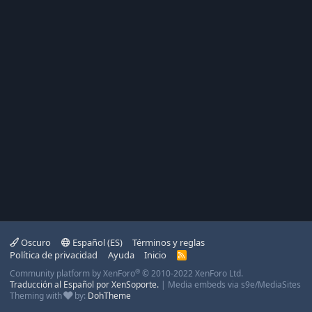
Oscuro
Español (ES)
Términos y reglas
Política de privacidad
Ayuda
Inicio
R
S
®
Community platform by XenForo
© 2010-2022 XenForo Ltd.
S
Traducción al Español por XenSoporte.
|
Media embeds via s9e/MediaSites
Theming with
by:
DohTheme