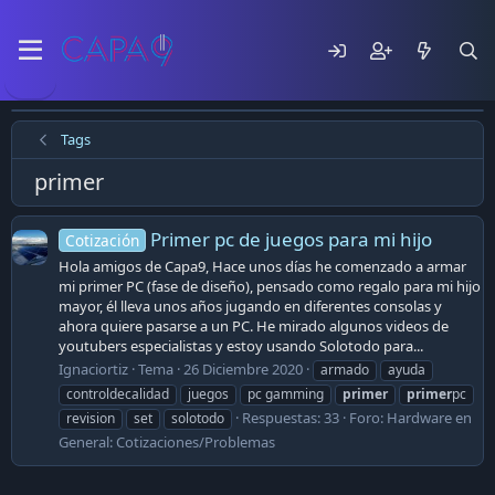
Tags
primer
Primer pc de juegos para mi hijo
Cotización
Hola amigos de Capa9, Hace unos días he comenzado a armar
mi primer PC (fase de diseño), pensado como regalo para mi hijo
mayor, él lleva unos años jugando en diferentes consolas y
ahora quiere pasarse a un PC. He mirado algunos videos de
youtubers especialistas y estoy usando Solotodo para...
Ignaciortiz
Tema
26 Diciembre 2020
armado
ayuda
controldecalidad
juegos
pc gamming
primer
primer
pc
Respuestas: 33
Foro:
Hardware en
revision
set
solotodo
General: Cotizaciones/Problemas