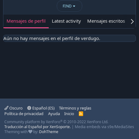
FIND
Mensajes de perfil
Latest activity
Mensajes escritos
Ace
Aún no hay mensajes en el perfil de verdugo.
Oscuro
Español (ES)
Términos y reglas
Política de privacidad
Ayuda
Inicio
R
S
®
Community platform by XenForo
© 2010-2022 XenForo Ltd.
S
Traducción al Español por XenSoporte.
|
Media embeds via s9e/MediaSites
Theming with
by:
DohTheme