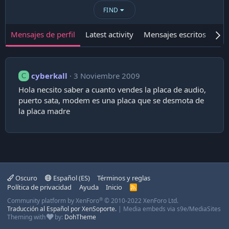
FIND
Mensajes de perfil
Latest activity
Mensajes escritos
Ace
cyberkall
3 Noviembre 2009
C
Hola necsito saber a cuanto vendes la placa de audio,
puerto sata, modem es una placa que se desmota de
la placa madre
Oscuro
Español (ES)
Términos y reglas
Política de privacidad
Ayuda
Inicio
R
S
®
Community platform by XenForo
© 2010-2022 XenForo Ltd.
S
Traducción al Español por XenSoporte.
|
Media embeds via s9e/MediaSites
Theming with
by:
DohTheme