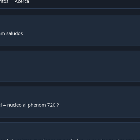
itos
Acerca
ram saludos
 el 4 nucleo al phenom 720 ?