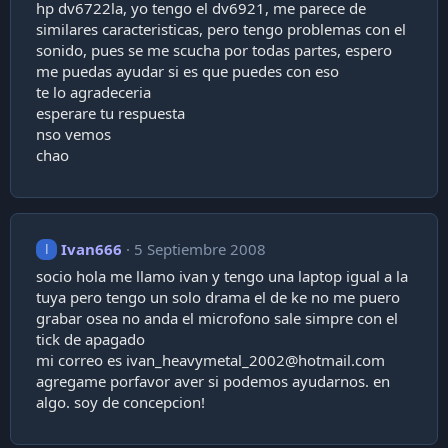
hp dv6722la, yo tengo el dv6921, me parece de
similares caracteristicas, pero tengo problemas con el
sonido, pues se me scucha por todas partes, espero
me puedas ayudar si es que puedes con eso
te lo agradeceria
esperare tu respuesta
nso vemos
chao
Ivan666
5 Septiembre 2008
I
socio hola me llamo ivan y tengo una laptop igual a la
tuya pero tengo un solo drama el de ke no me puero
grabar osea no anda el microfono sale simpre con el
tick de apagado
mi correo es
ivan_heavymetal_2002@hotmail.com
agregame porfavor aver si podemos ayudarnos. en
algo. soy de concepcion!