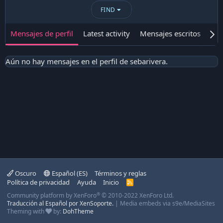
FIND
Mensajes de perfil
Latest activity
Mensajes escritos
Ace
Aún no hay mensajes en el perfil de sebarivera.
Oscuro
Español (ES)
Términos y reglas
Política de privacidad
Ayuda
Inicio
R
S
®
Community platform by XenForo
© 2010-2022 XenForo Ltd.
S
Traducción al Español por XenSoporte.
|
Media embeds via s9e/MediaSites
Theming with
by:
DohTheme