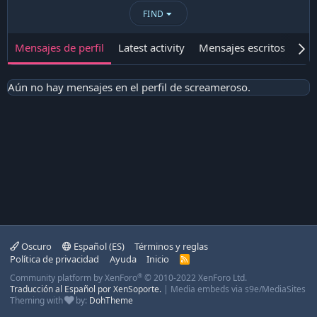
FIND
Mensajes de perfil
Latest activity
Mensajes escritos
Ace
Aún no hay mensajes en el perfil de screameroso.
Oscuro
Español (ES)
Términos y reglas
Política de privacidad
Ayuda
Inicio
R
S
®
Community platform by XenForo
© 2010-2022 XenForo Ltd.
S
Traducción al Español por XenSoporte.
|
Media embeds via s9e/MediaSites
Theming with
by:
DohTheme