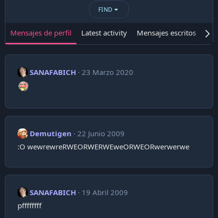
FIND
Mensajes de perfil
Latest activity
Mensajes escritos
Ace
SANAFABICH
23 Marzo 2020
Demutigen
22 Junio 2009
:O wewrewreRWEORWERWEweORWEORwerwerwe
SANAFABICH
19 Abril 2009
pffffffff