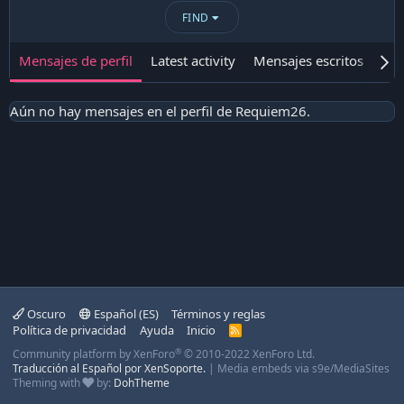
FIND
Mensajes de perfil
Latest activity
Mensajes escritos
Ace
Aún no hay mensajes en el perfil de Requiem26.
Oscuro
Español (ES)
Términos y reglas
Política de privacidad
Ayuda
Inicio
R
S
®
Community platform by XenForo
© 2010-2022 XenForo Ltd.
S
Traducción al Español por XenSoporte.
|
Media embeds via s9e/MediaSites
Theming with
by:
DohTheme