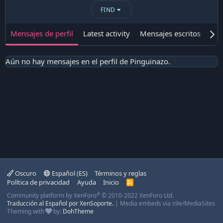
FIND
Mensajes de perfil
Latest activity
Mensajes escritos
Ace
Aún no hay mensajes en el perfil de Pinguinazo.
Oscuro
Español (ES)
Términos y reglas
Política de privacidad
Ayuda
Inicio
R
S
®
Community platform by XenForo
© 2010-2022 XenForo Ltd.
S
Traducción al Español por XenSoporte.
|
Media embeds via s9e/MediaSites
Theming with
by:
DohTheme