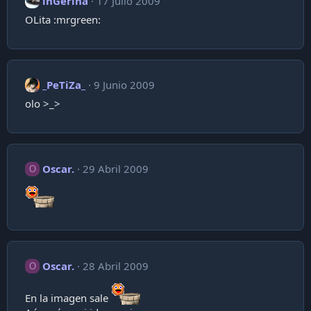
inGerina
17 Julio 2009
OLita :mrgreen:
_PeTiZa_
9 Junio 2009
olo >_>
Oscar.
29 Abril 2009
O
Oscar.
28 Abril 2009
O
En la imagen sale