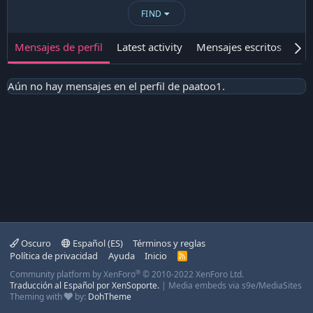
FIND
Mensajes de perfil
Latest activity
Mensajes escritos
Ace
Aún no hay mensajes en el perfil de paatoo1.
Oscuro
Español (ES)
Términos y reglas
Política de privacidad
Ayuda
Inicio
R
S
®
Community platform by XenForo
© 2010-2022 XenForo Ltd.
S
Traducción al Español por XenSoporte.
|
Media embeds via s9e/MediaSites
Theming with
by:
DohTheme