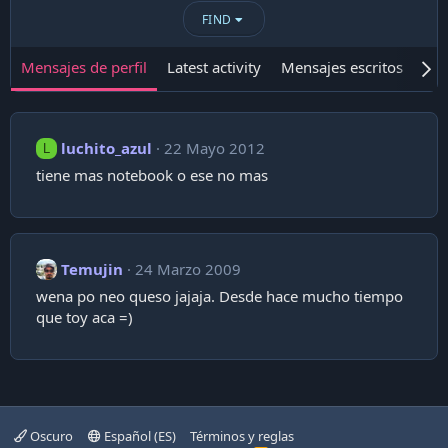
FIND
Mensajes de perfil
Latest activity
Mensajes escritos
Ace
luchito_azul
22 Mayo 2012
L
tiene mas notebook o ese no mas
Temujin
24 Marzo 2009
wena po neo queso jajaja. Desde hace mucho tiempo
que toy aca =)
Oscuro
Español (ES)
Términos y reglas