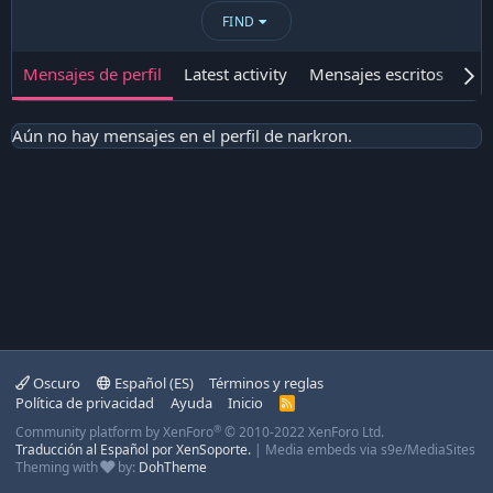
FIND
Mensajes de perfil
Latest activity
Mensajes escritos
Ace
Aún no hay mensajes en el perfil de narkron.
Oscuro
Español (ES)
Términos y reglas
Política de privacidad
Ayuda
Inicio
R
S
®
Community platform by XenForo
© 2010-2022 XenForo Ltd.
S
Traducción al Español por XenSoporte.
|
Media embeds via s9e/MediaSites
Theming with
by:
DohTheme