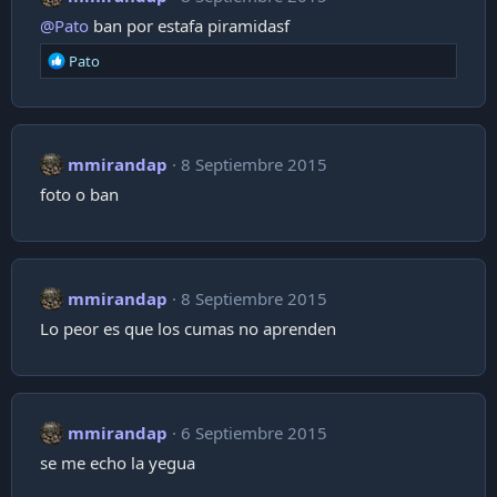
@Pato
ban por estafa piramidasf
R
Pato
e
a
c
t
i
mmirandap
8 Septiembre 2015
o
foto o ban
n
s
:
mmirandap
8 Septiembre 2015
Lo peor es que los cumas no aprenden
mmirandap
6 Septiembre 2015
se me echo la yegua