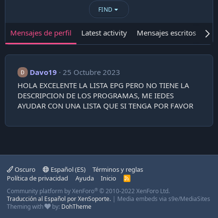
FIND
Mensajes de perfil
Latest activity
Mensajes escritos
Ace
Davo19
25 Octubre 2023
HOLA EXCELENTE LA LISTA EPG PERO NO TIENE LA
DESCRIPCION DE LOS PROGRAMAS, ME IEDES
AYUDAR CON UNA LISTA QUE SI TENGA POR FAVOR
Oscuro
Español (ES)
Términos y reglas
Política de privacidad
Ayuda
Inicio
R
S
®
Community platform by XenForo
© 2010-2022 XenForo Ltd.
S
Traducción al Español por XenSoporte.
|
Media embeds via s9e/MediaSites
Theming with
by:
DohTheme