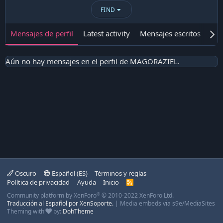
FIND
Mensajes de perfil
Latest activity
Mensajes escritos
Ace
Aún no hay mensajes en el perfil de MAGORAZIEL.
Oscuro
Español (ES)
Términos y reglas
Política de privacidad
Ayuda
Inicio
R
S
®
Community platform by XenForo
© 2010-2022 XenForo Ltd.
S
Traducción al Español por XenSoporte.
|
Media embeds via s9e/MediaSites
Theming with
by:
DohTheme