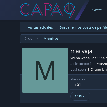
INICIO
Visitas actuales
Buscar en los posts de perfil
Inicio
Miembros
macvajal
M
Wena wena
·
de
Viña 
Se incorporó
4 Marzo
Last seen
3 Diciembr
Mensajes
561
FIND