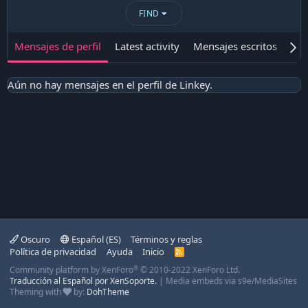
FIND
Mensajes de perfil
Latest activity
Mensajes escritos
Ace
Aún no hay mensajes en el perfil de Linkey.
Oscuro
Español (ES)
Términos y reglas
Política de privacidad
Ayuda
Inicio
R
S
®
Community platform by XenForo
© 2010-2022 XenForo Ltd.
S
Traducción al Español por XenSoporte.
|
Media embeds via s9e/MediaSites
Theming with
by:
DohTheme