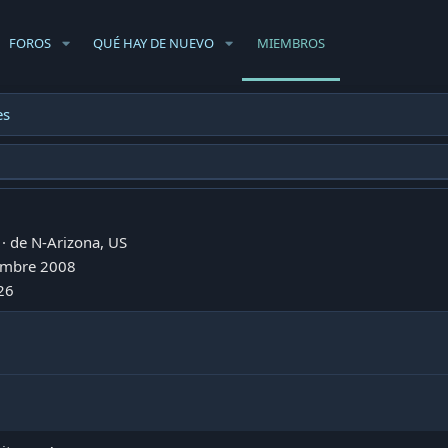
FOROS
QUÉ HAY DE NUEVO
MIEMBROS
es
·
de
N-Arizona, US
embre 2008
26