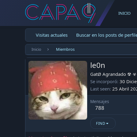
INICIO
Visitas actuales
Buscar en los posts de perfil
Inicio
Miembros
le0n
GatØ Agrandado ☢ ☣
Se incorporó
30 Dici
Last seen
25 Abril 20
Mensajes
788
FIND