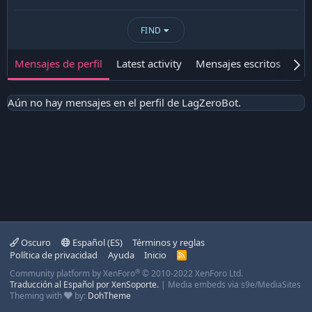
FIND
Mensajes de perfil
Latest activity
Mensajes escritos
Ace
Aún no hay mensajes en el perfil de LagZeroBot.
Oscuro
Español (ES)
Términos y reglas
Política de privacidad
Ayuda
Inicio
R
S
®
Community platform by XenForo
© 2010-2022 XenForo Ltd.
S
Traducción al Español por XenSoporte.
|
Media embeds via s9e/MediaSites
Theming with
by:
DohTheme