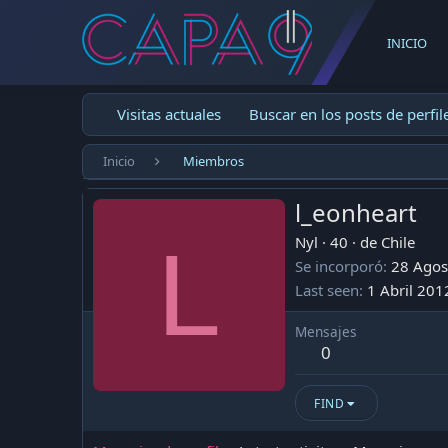
INICIO
Visitas actuales
Buscar en los posts de perfil
Inicio
Miembros
l_eonheart
L
Nyl
·
40
·
de
Chile
Se incorporó
28 Agos
Last seen
1 Abril 201
Mensajes
0
FIND