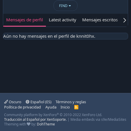
FIND
Mensajes de perfil
Latest activity
Mensajes escritos
Ace
Aún no hay mensajes en el perfil de knnit0hx.
Oscuro
Español (ES)
Términos y reglas
Política de privacidad
Ayuda
Inicio
R
S
®
Community platform by XenForo
© 2010-2022 XenForo Ltd.
S
Traducción al Español por XenSoporte.
|
Media embeds via s9e/MediaSites
Theming with
by:
DohTheme