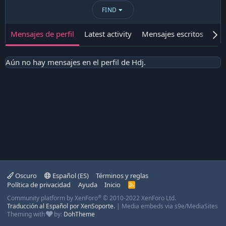
FIND
Mensajes de perfil
Latest activity
Mensajes escritos
Ace
Aún no hay mensajes en el perfil de Hdj.
Oscuro
Español (ES)
Términos y reglas
Política de privacidad
Ayuda
Inicio
R
S
®
Community platform by XenForo
© 2010-2022 XenForo Ltd.
S
Traducción al Español por XenSoporte.
|
Media embeds via s9e/MediaSites
Theming with
by:
DohTheme