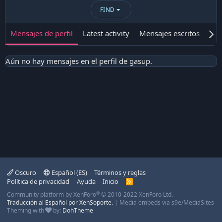
FIND
Mensajes de perfil
Latest activity
Mensajes escritos
Ace
Aún no hay mensajes en el perfil de gasup.
Oscuro
Español (ES)
Términos y reglas
Política de privacidad
Ayuda
Inicio
R
S
®
Community platform by XenForo
© 2010-2022 XenForo Ltd.
S
Traducción al Español por XenSoporte.
|
Media embeds via s9e/MediaSites
Theming with
by:
DohTheme