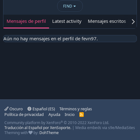
FIND
Mensajes de perfil
Latest activity
Mensajes escritos
Ace
Aún no hay mensajes en el perfil de fevn97.
Oscuro
Español (ES)
Términos y reglas
Política de privacidad
Ayuda
Inicio
R
S
®
Community platform by XenForo
© 2010-2022 XenForo Ltd.
S
Traducción al Español por XenSoporte.
|
Media embeds via s9e/MediaSites
Theming with
by:
DohTheme