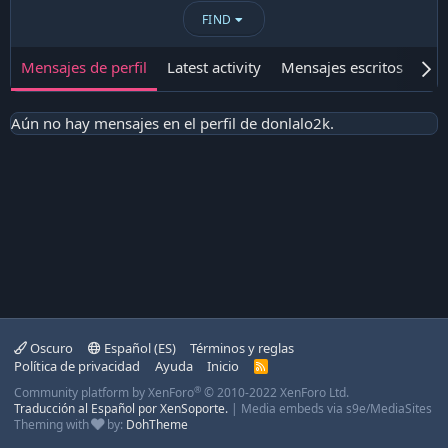
FIND
Mensajes de perfil
Latest activity
Mensajes escritos
Ace
Aún no hay mensajes en el perfil de donlalo2k.
Oscuro
Español (ES)
Términos y reglas
Política de privacidad
Ayuda
Inicio
R
S
®
Community platform by XenForo
© 2010-2022 XenForo Ltd.
S
Traducción al Español por XenSoporte.
|
Media embeds via s9e/MediaSites
Theming with
by:
DohTheme