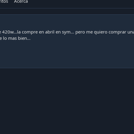
itos
Acerca
 420w...la compre en abril en sym... pero me quiero comprar una 
e lo mas bien...