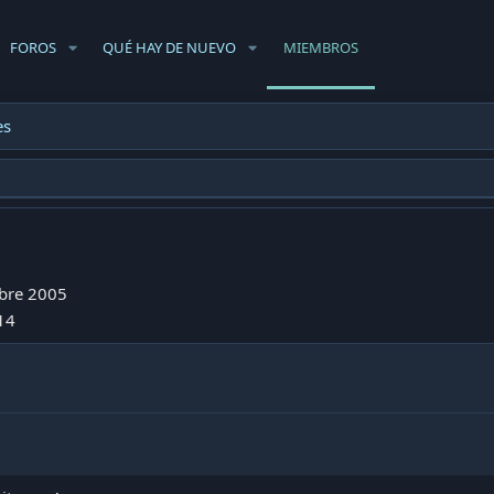
FOROS
QUÉ HAY DE NUEVO
MIEMBROS
es
bre 2005
14