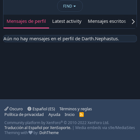
FIND
Mensajes de perfil
Latest activity
Mensajes escritos
Ace
Aún no hay mensajes en el perfil de Darth.Nephastus.
Oscuro
Español (ES)
Términos y reglas
Política de privacidad
Ayuda
Inicio
R
S
®
Community platform by XenForo
© 2010-2022 XenForo Ltd.
S
Traducción al Español por XenSoporte.
|
Media embeds via s9e/MediaSites
Theming with
by:
DohTheme