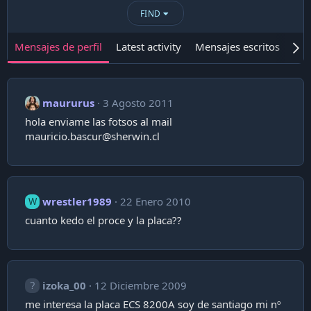
FIND
Mensajes de perfil
Latest activity
Mensajes escritos
Ace
maururus
3 Agosto 2011
hola enviame las fotsos al mail
mauricio.bascur@sherwin.cl
wrestler1989
22 Enero 2010
W
cuanto kedo el proce y la placa??
izoka_00
12 Diciembre 2009
me interesa la placa ECS 8200A soy de santiago mi nº