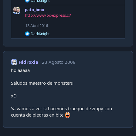
DarkKnight
e
pato_bmx
a
c
http://www.pc-express.cl/
t
i
13 Abril 2016
o
R
n
DarkKnight
e
s
a
:
c
t
i
Hidroxia
23 Agosto 2008
o
n
holaaaaa
s
:
Saludos maestro de monster!!
xD
Ya vamos a ver si hacemos trueque de zippy con
cuenta de piedras en bite