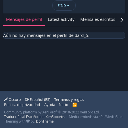
FIND
Mensajes de perfil
Latest activity
Mensajes escritos
Ace
Aún no hay mensajes en el perfil de dard_5.
Oscuro
Español (ES)
Términos y reglas
Política de privacidad
Ayuda
Inicio
R
S
®
Community platform by XenForo
© 2010-2022 XenForo Ltd.
S
Traducción al Español por XenSoporte.
|
Media embeds via s9e/MediaSites
Theming with
by:
DohTheme